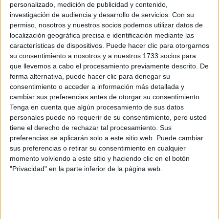
ARTE
24-10-2024 08:02
personalizado, medición de publicidad y contenido,
El silencio que habla: el autismo bajo
investigación de audiencia y desarrollo de servicios.
Con su
permiso, nosotros y nuestros socios podemos utilizar datos de
la lente de una prestigiosa fotógrafa
localización geográfica precisa e identificación mediante las
Ganadora de la edición 2024 del premio Dior – Art of
características de dispositivos. Puede hacer clic para otorgarnos
Color, Chia Huang pasó meses viviendo con un padre y sus
su consentimiento a nosotros y a nuestros 1733 socios para
que llevemos a cabo el procesamiento previamente descrito. De
dos hijos preadolescentes autistas. A través de
forma alternativa, puede hacer clic para denegar su
composiciones delicadas, una iluminación exquisita y un
consentimiento o acceder a información más detallada y
enfoque empático, nos introduce en el mundo de estos
cambiar sus preferencias antes de otorgar su consentimiento.
dos artistas espontáneos.
Tenga en cuenta que algún procesamiento de sus datos
personales puede no requerir de su consentimiento, pero usted
tiene el derecho de rechazar tal procesamiento. Sus
preferencias se aplicarán solo a este sitio web. Puede cambiar
sus preferencias o retirar su consentimiento en cualquier
momento volviendo a este sitio y haciendo clic en el botón
"Privacidad" en la parte inferior de la página web.