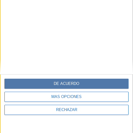
MODA
13-08-2024 16:07
George Clooney: las espectaculares
fotos a sus impecables 63 años
George Clooney y Brad Pitt hablan sobre su vida y
carreras en una nueva entrevista para CQ Magazine.
DE ACUERDO
MÁS OPCIONES
RECHAZAR