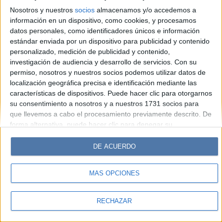
Hombre
Weekend
Parabrisas
Supercampo
Nosotros y nuestros
socios
almacenamos y/o accedemos a
Look
Luz
Mía
Lunateen
Break
BATimes
información en un dispositivo, como cookies, y procesamos
datos personales, como identificadores únicos e información
estándar enviada por un dispositivo para publicidad y contenido
© Perfil.com 2006-2019 - Todos los derechos reservados
personalizado, medición de publicidad y contenido,
Registro de Propiedad Intelectual: Nro. 5346433
investigación de audiencia y desarrollo de servicios.
Con su
permiso, nosotros y nuestros socios podemos utilizar datos de
localización geográfica precisa e identificación mediante las
características de dispositivos. Puede hacer clic para otorgarnos
su consentimiento a nosotros y a nuestros 1731 socios para
que llevemos a cabo el procesamiento previamente descrito. De
forma alternativa, puede hacer clic para denegar su
consentimiento o acceder a información más detallada y
cambiar sus preferencias antes de otorgar su consentimiento.
DE ACUERDO
Tenga en cuenta que algún procesamiento de sus datos
personales puede no requerir de su consentimiento, pero usted
MÁS OPCIONES
tiene el derecho de rechazar tal procesamiento. Sus
preferencias se aplicarán solo a este sitio web. Puede cambiar
sus preferencias o retirar su consentimiento en cualquier
RECHAZAR
momento volviendo a este sitio y haciendo clic en el botón
"Privacidad" en la parte inferior de la página web.