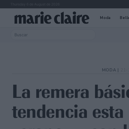
Thursday 6 de August de 2026
Moda
Bell
MODA |
21-
La remera básic
tendencia esta