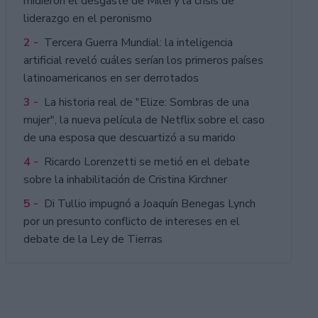
midieron el desgaste de Milei y la crisis de
liderazgo en el peronismo
2 -
Tercera Guerra Mundial: la inteligencia
artificial reveló cuáles serían los primeros países
latinoamericanos en ser derrotados
3 -
La historia real de "Elize: Sombras de una
mujer", la nueva película de Netflix sobre el caso
de una esposa que descuartizó a su marido
4 -
Ricardo Lorenzetti se metió en el debate
sobre la inhabilitación de Cristina Kirchner
5 -
Di Tullio impugnó a Joaquín Benegas Lynch
por un presunto conflicto de intereses en el
debate de la Ley de Tierras