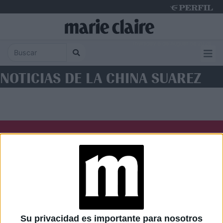
Thursday 6 de August de 2026
NOTICIAS DE LA CHINA SUAREZ
Diario Perfil
Caras
Noticias
Fortuna
Hombre
Weekend
Parabrisas
Supercampo
Su privacidad es importante para nosotros