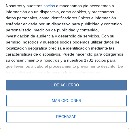
Look
Luz
Mía
Lunateen
Break
BATimes
Nosotros y nuestros
socios
almacenamos y/o accedemos a
información en un dispositivo, como cookies, y procesamos
© Perfil.com 2006-2019 - Todos los derechos reservados
datos personales, como identificadores únicos e información
Registro de Propiedad Intelectual: Nro. 5346433
estándar enviada por un dispositivo para publicidad y contenido
personalizado, medición de publicidad y contenido,
investigación de audiencia y desarrollo de servicios.
Con su
permiso, nosotros y nuestros socios podemos utilizar datos de
localización geográfica precisa e identificación mediante las
características de dispositivos. Puede hacer clic para otorgarnos
su consentimiento a nosotros y a nuestros 1731 socios para
que llevemos a cabo el procesamiento previamente descrito. De
forma alternativa, puede hacer clic para denegar su
consentimiento o acceder a información más detallada y
cambiar sus preferencias antes de otorgar su consentimiento.
DE ACUERDO
Tenga en cuenta que algún procesamiento de sus datos
personales puede no requerir de su consentimiento, pero usted
MÁS OPCIONES
tiene el derecho de rechazar tal procesamiento. Sus
preferencias se aplicarán solo a este sitio web. Puede cambiar
sus preferencias o retirar su consentimiento en cualquier
RECHAZAR
momento volviendo a este sitio y haciendo clic en el botón
"Privacidad" en la parte inferior de la página web.