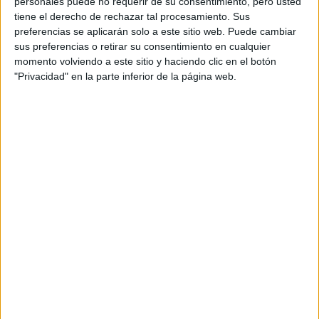
personales puede no requerir de su consentimiento, pero usted
tiene el derecho de rechazar tal procesamiento. Sus
GALERÍA DE IMÁGENES
preferencias se aplicarán solo a este sitio web. Puede cambiar
sus preferencias o retirar su consentimiento en cualquier
momento volviendo a este sitio y haciendo clic en el botón
"Privacidad" en la parte inferior de la página web.
Accedé a los beneficios para suscriptores
Contenidos exclusivos
Sorteos
Descuentos en publicaciones
Participación en los eventos organizados por
Editorial Perfil.
Suscribite ahora