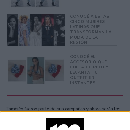
CONOCÉ A ESTAS
CINCO MUJERES
LATINAS QUE
TRANSFORMAN LA
MODA DE LA
REGIÓN
CONOCÉ EL
ACCESORIO QUE
CUIDA TU PELO Y
LEVANTA TU
OUTFIT EN
INSTANTES
También fueron parte de sus campañas y ahora serán los
Gucci Fest
grandes protagonistas de su
, que se celebrará
lunes 16 al domingo 22 de noviembre.
del próximo