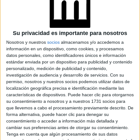
Su participación se podrá ver el mismo día de apertura,
“Overture of
cuando Gucci comparta en sus redes
Somehting That Never Ended”
, miniserie con la que se
Su privacidad es importante para nosotros
7 episodios la historia de la firma.
narrará en
Nosotros y nuestros
socios
almacenamos y/o accedemos a
información en un dispositivo, como cookies, y procesamos
La misma fue craneada por el propio director creativo de la
datos personales, como identificadores únicos e información
estándar enviada por un dispositivo para publicidad y contenido
Alessandro Michele
firma,
y dirigida por un consagrado
personalizado, medición de publicidad y contenido,
Gus Van Sant
Milk,
total:
(creador de películas como
investigación de audiencia y desarrollo de servicios.
Con su
Elephant y En Busca del destino
).
permiso, nosotros y nuestros socios podemos utilizar datos de
localización geográfica precisa e identificación mediante las
características de dispositivos. Puede hacer clic para otorgarnos
en plena pandemia
Filmada en Roma,
, la “fashion series”
su consentimiento a nosotros y a nuestros 1731 socios para
activista queer
está protagonizada por la actriz y
que llevemos a cabo el procesamiento previamente descrito. De
forma alternativa, puede hacer clic para denegar su
italiana Silvia Calderoni
y contará también con la
consentimiento o acceder a información más detallada y
Florence Welch
participación de
, alma mater de Florence
cambiar sus preferencias antes de otorgar su consentimiento.
Tenga en cuenta que algún procesamiento de sus datos
and the Machine.