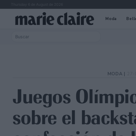
Thursday 6 de August de 2026
Moda
Bell
MODA |
27-
Juegos Olímpi
sobre el backst