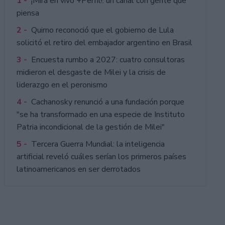
1 -
¡Mirá en vivo +Perfil!: un canal con gente que
piensa
2 -
Quirno reconoció que el gobierno de Lula
solicitó el retiro del embajador argentino en Brasil
3 -
Encuesta rumbo a 2027: cuatro consultoras
midieron el desgaste de Milei y la crisis de
liderazgo en el peronismo
4 -
Cachanosky renunció a una fundación porque
"se ha transformado en una especie de Instituto
Patria incondicional de la gestión de Milei"
5 -
Tercera Guerra Mundial: la inteligencia
artificial reveló cuáles serían los primeros países
latinoamericanos en ser derrotados