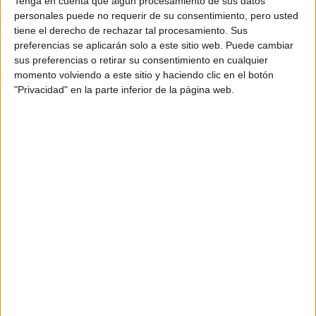
Tenga en cuenta que algún procesamiento de sus datos
de los automóviles con tips para cambiar baterías,
personales puede no requerir de su consentimiento, pero usted
controlar la presión de las cubiertas y el líquido de frenos.
tiene el derecho de rechazar tal procesamiento. Sus
preferencias se aplicarán solo a este sitio web. Puede cambiar
sus preferencias o retirar su consentimiento en cualquier
momento volviendo a este sitio y haciendo clic en el botón
"Privacidad" en la parte inferior de la página web.