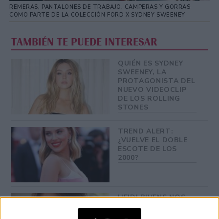
REMERAS, PANTALONES DE TRABAJO, CAMPERAS Y GORRAS
COMO PARTE DE LA COLECCIÓN FORD X SYDNEY SWEENEY
TAMBIÉN TE PUEDE INTERESAR
QUIÉN ES SYDNEY
SWEENEY, LA
PROTAGONISTA DEL
NUEVO VIDEOCLIP
DE LOS ROLLING
STONES
TREND ALERT:
¿VUELVE EL DOBLE
ESCOTE DE LOS
2000?
HEIDI BIVENS NOS
CUENTA TODOS LOS
SECRETOS DETRÁS