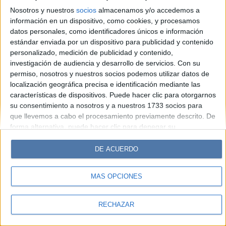
Look
Luz
Mía
Lunateen
Break
BATimes
Nosotros y nuestros
socios
almacenamos y/o accedemos a
información en un dispositivo, como cookies, y procesamos
© Perfil.com 2006-2019 - Todos los derechos reservados
datos personales, como identificadores únicos e información
Registro de Propiedad Intelectual: Nro. 5346433
estándar enviada por un dispositivo para publicidad y contenido
personalizado, medición de publicidad y contenido,
investigación de audiencia y desarrollo de servicios.
Con su
permiso, nosotros y nuestros socios podemos utilizar datos de
localización geográfica precisa e identificación mediante las
características de dispositivos. Puede hacer clic para otorgarnos
su consentimiento a nosotros y a nuestros 1733 socios para
que llevemos a cabo el procesamiento previamente descrito. De
forma alternativa, puede hacer clic para denegar su
consentimiento o acceder a información más detallada y
cambiar sus preferencias antes de otorgar su consentimiento.
DE ACUERDO
Tenga en cuenta que algún procesamiento de sus datos
personales puede no requerir de su consentimiento, pero usted
MÁS OPCIONES
tiene el derecho de rechazar tal procesamiento. Sus
preferencias se aplicarán solo a este sitio web. Puede cambiar
sus preferencias o retirar su consentimiento en cualquier
RECHAZAR
momento volviendo a este sitio y haciendo clic en el botón
"Privacidad" en la parte inferior de la página web.