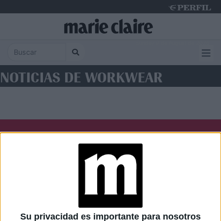
Sunday 9 de August de 2026
NOTICIAS DE WORKWEAR
Diario Perfil
Caras
Noticias
Fortuna
Hombre
Weekend
Parabrisas
Supercampo
Su privacidad es importante para nosotros