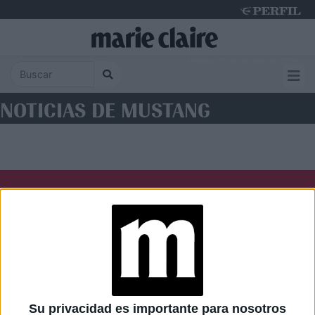
Monday 10 de August de 2026
NOTICIAS DE MUSTANG
Diario Perfil
Caras
Noticias
Fortuna
Hombre
Weekend
Parabrisas
Supercampo
Su privacidad es importante para nosotros