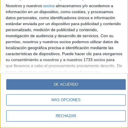
Look
Luz
Mía
Lunateen
Break
BATimes
Nosotros y nuestros
socios
almacenamos y/o accedemos a
información en un dispositivo, como cookies, y procesamos
© Perfil.com 2006-2019 - Todos los derechos reservados
datos personales, como identificadores únicos e información
Registro de Propiedad Intelectual: Nro. 5346433
estándar enviada por un dispositivo para publicidad y contenido
personalizado, medición de publicidad y contenido,
investigación de audiencia y desarrollo de servicios.
Con su
permiso, nosotros y nuestros socios podemos utilizar datos de
localización geográfica precisa e identificación mediante las
características de dispositivos. Puede hacer clic para otorgarnos
su consentimiento a nosotros y a nuestros 1733 socios para
que llevemos a cabo el procesamiento previamente descrito. De
forma alternativa, puede hacer clic para denegar su
consentimiento o acceder a información más detallada y
cambiar sus preferencias antes de otorgar su consentimiento.
DE ACUERDO
Tenga en cuenta que algún procesamiento de sus datos
personales puede no requerir de su consentimiento, pero usted
MÁS OPCIONES
tiene el derecho de rechazar tal procesamiento. Sus
preferencias se aplicarán solo a este sitio web. Puede cambiar
sus preferencias o retirar su consentimiento en cualquier
RECHAZAR
momento volviendo a este sitio y haciendo clic en el botón
"Privacidad" en la parte inferior de la página web.