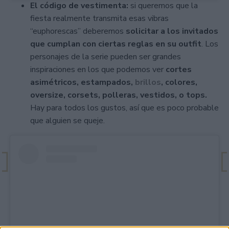
El código de vestimenta:
si queremos que la
fiesta realmente transmita esas vibras
“euphorescas” deberemos
solicitar a los invitados
que cumplan con ciertas reglas en su outfit
. Los
personajes de la serie pueden ser grandes
inspiraciones en los que podemos ver
cortes
asimétricos, estampados,
brillos
, colores,
oversize, corsets, polleras, vestidos, o tops.
Hay para todos los gustos, así que es poco probable
que alguien se queje.