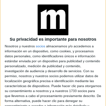
View this post on Instagram
Su privacidad es importante para nosotros
Nosotros y nuestros
socios
almacenamos y/o accedemos a
información en un dispositivo, como cookies, y procesamos
datos personales, como identificadores únicos e información
estándar enviada por un dispositivo para publicidad y contenido
personalizado, medición de publicidad y contenido,
investigación de audiencia y desarrollo de servicios.
Con su
permiso, nosotros y nuestros socios podemos utilizar datos de
El make up: indispensable para completar los
localización geográfica precisa e identificación mediante las
looks
. Y acá vamos a pode
r jugar con el glitter,
características de dispositivos. Puede hacer clic para otorgarnos
sombras de colores, y
delineados
originales
. La
su consentimiento a nosotros y a nuestros 1733 socios para
que llevemos a cabo el procesamiento previamente descrito. De
creatividad no tiene límites, así que no dejes que
forma alternativa, puede hacer clic para denegar su
nada te detenga. Explorá distintos diseños hasta
consentimiento o acceder a información más detallada y