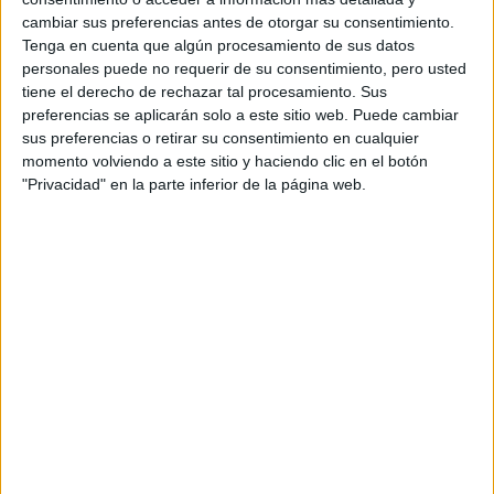
encontrar el que más te guste.
De la misma forma,
cambiar sus preferencias antes de otorgar su consentimiento.
podemos ponernos imaginativos con nuestro
Tenga en cuenta que algún procesamiento de sus datos
peinado
, añadiendo
pedrería, extensiones, y
personales puede no requerir de su consentimiento, pero usted
tiene el derecho de rechazar tal procesamiento. Sus
hebillas con mucha onda.
preferencias se aplicarán solo a este sitio web. Puede cambiar
sus preferencias o retirar su consentimiento en cualquier
momento volviendo a este sitio y haciendo clic en el botón
"Privacidad" en la parte inferior de la página web.
View this post on Instagram