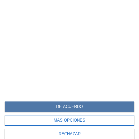
TEMAS:
FIESTA
EUPHORIA
GLITTER
DECORACIÓN
Comentarios
DE ACUERDO
MÁS OPCIONES
RECHAZAR