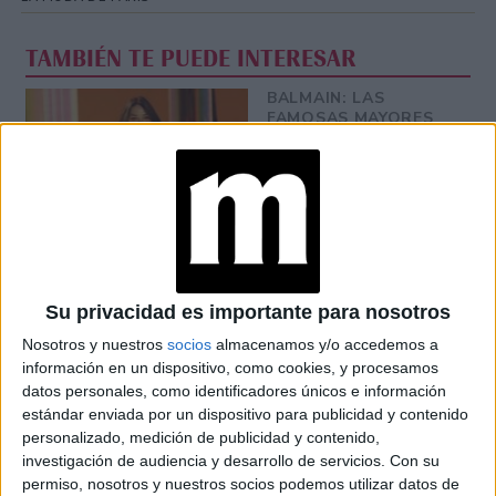
TAMBIÉN TE PUEDE INTERESAR
BALMAIN: LAS
FAMOSAS MAYORES
DE 50 AÑOS QUE
CONQUISTARON LA
PASARELA
SEMANA DE LA
MODA DE PARÍS:
CALENDARIO
OFICIAL DE
SEPTIEMBRE 27 AL 5
Su privacidad es importante para nosotros
DE OCTUBRE DEL
Nosotros y nuestros
socios
almacenamos y/o accedemos a
2021
información en un dispositivo, como cookies, y procesamos
SEMANA DE LA
datos personales, como identificadores únicos e información
MODA DE PARÍS:
estándar enviada por un dispositivo para publicidad y contenido
ISABEL MARANT
personalizado, medición de publicidad y contenido,
REVOLUCIONÓ LA
investigación de audiencia y desarrollo de servicios.
Con su
PASARELA
permiso, nosotros y nuestros socios podemos utilizar datos de