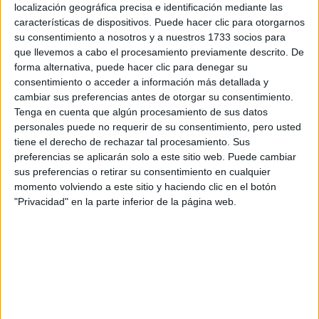
localización geográfica precisa e identificación mediante las
características de dispositivos. Puede hacer clic para otorgarnos
su consentimiento a nosotros y a nuestros 1733 socios para
Isabel Marant
combinó un estilo hippie chic con su línea
que llevemos a cabo el procesamiento previamente descrito. De
de trajes y salidas de baño, que con detalles bohemios,
forma alternativa, puede hacer clic para denegar su
consentimiento o acceder a información más detallada y
llenaron de color y estilo
las pasarelas parisinas.
cambiar sus preferencias antes de otorgar su consentimiento.
Tenga en cuenta que algún procesamiento de sus datos
personales puede no requerir de su consentimiento, pero usted
tiene el derecho de rechazar tal procesamiento. Sus
preferencias se aplicarán solo a este sitio web. Puede cambiar
sus preferencias o retirar su consentimiento en cualquier
momento volviendo a este sitio y haciendo clic en el botón
"Privacidad" en la parte inferior de la página web.