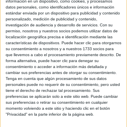
LA TEORÍA DEL
información en un dispositivo, como cookies, y procesamos
VESTUARIO DE LA
datos personales, como identificadores únicos e información
REINA CHARLOTTE
estándar enviada por un dispositivo para publicidad y contenido
QUE ES VIRAL EN
personalizado, medición de publicidad y contenido,
REDES
investigación de audiencia y desarrollo de servicios.
Con su
permiso, nosotros y nuestros socios podemos utilizar datos de
localización geográfica precisa e identificación mediante las
EL REY QUE
características de dispositivos. Puede hacer clic para otorgarnos
ENAMORÓ A LA
REINA CHARLOTTE:
su consentimiento a nosotros y a nuestros 1733 socios para
¿QUIÉN ES COREY
que llevemos a cabo el procesamiento previamente descrito. De
MYLCHREEST?
forma alternativa, puede hacer clic para denegar su
consentimiento o acceder a información más detallada y
cambiar sus preferencias antes de otorgar su consentimiento.
BRIDGERTON: UNO
Tenga en cuenta que algún procesamiento de sus datos
DE LOS ACTORES
personales puede no requerir de su consentimiento, pero usted
REVELÓ EL SECRETO
tiene el derecho de rechazar tal procesamiento. Sus
DETRÁS DE LAS
preferencias se aplicarán solo a este sitio web. Puede cambiar
ESCENAS DE SEXO
sus preferencias o retirar su consentimiento en cualquier
momento volviendo a este sitio y haciendo clic en el botón
"Privacidad" en la parte inferior de la página web.
El estilo
Y2K
no escapa del británico que con
hoddies
y