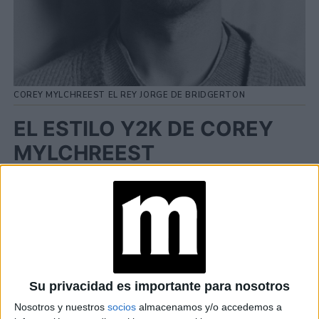
COREY MYLCHREEST EL REY JORGE DE BRIDGERTON
EL ESTILO Y2K DE COREY
MYLCHREEST
TAMBIÉN TE PUEDE INTERESAR
REINA CHARLOTTE:
LA VERDADERA
HISTORIA TENDRÍA
UN TRÁGICO FINAL
Su privacidad es importante para nosotros
Nosotros y nuestros
socios
almacenamos y/o accedemos a