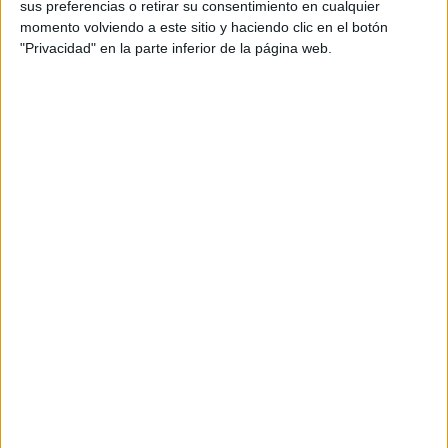
sus preferencias o retirar su consentimiento en cualquier
momento volviendo a este sitio y haciendo clic en el botón
BALENCIAGA ENVOLVIÓ A KIM KARDASHIAN EN UN LOOK
"Privacidad" en la parte inferior de la página web.
TRANSGRESOR
Balenciaga
El desfile de
fue replicado por la prensa local
Ucrania
e internacional al mostrar su empatía con
, y
Rusia
pronunciarse en contra de la guerra con
.
BALENCIAGA ENVOLVIÓ A KIM KARDASHIAN EN UN LOOK
TRANSGRESOR