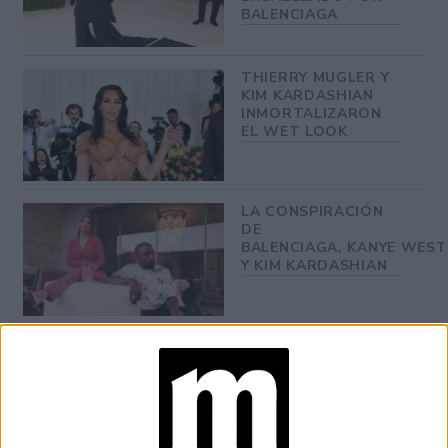
BALENCIAGA
THIERRY MUGLER Y
KIM KARDASHIAN
INMORTALIZARON
EL WET LOOK
LA CONSPIRACIÓN
DE
BALENCIAGA, KANYE WEST
Y KIM KARDASHIAN
accesorios
mini bag
Como
Kim Kardashian llevó una
también de Balenciaga
, envuelta en el mismo diseño
adhesivo.