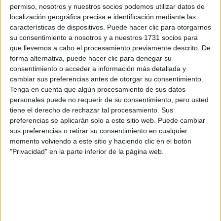
permiso, nosotros y nuestros socios podemos utilizar datos de
localización geográfica precisa e identificación mediante las
Resucita en el cuerpo de otro chico, el cual se despierta
características de dispositivos. Puede hacer clic para otorgarnos
después de caer herido repitiendo
“quiero entregarte
su consentimiento a nosotros y a nuestros 1731 socios para
mucho de a poco todo lo que esperaste”.
que llevemos a cabo el procesamiento previamente descrito. De
forma alternativa, puede hacer clic para denegar su
consentimiento o acceder a información más detallada y
trajes
Los del fondo tienen
, su composición de conjuntos
cambiar sus preferencias antes de otorgar su consentimiento.
es un poco ajena a los principales. Hay como una dicotomía
Tenga en cuenta que algún procesamiento de sus datos
entre los estilos más "2020" y los que tienen más onda
personales puede no requerir de su consentimiento, pero usted
gaucho. Interesante para ver.
tiene el derecho de rechazar tal procesamiento. Sus
preferencias se aplicarán solo a este sitio web. Puede cambiar
sus preferencias o retirar su consentimiento en cualquier
TAMBIÉN TE PUEDE INTERESAR
momento volviendo a este sitio y haciendo clic en el botón
"Privacidad" en la parte inferior de la página web.
BAFWEEK: ASÍ FUE
LA COLORIDA
PRESENTACIÓN DE
BESTIA
BAFWEEK DÍA 1: