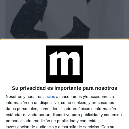
Su privacidad es importante para nosotros
DAELS EN BAFWEEK
Nosotros y nuestros
socios
almacenamos y/o accedemos a
información en un dispositivo, como cookies, y procesamos
La escenografía acompaña con una luz roja, viento y música
datos personales, como identificadores únicos e información
de suspenso. Ambos luchadores caen. Hay una trama por
estándar enviada por un dispositivo para publicidad y contenido
detrás, en la que se busca de alguna manera “revivir” a
personalizado, medición de publicidad y contenido,
Jorge, que fue un asesino.
investigación de audiencia y desarrollo de servicios.
Con su