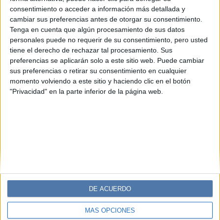
BELLEZA
29-01-2025 15:08
consentimiento o acceder a información más detallada y
Belleza auténtica: así es una de las
cambiar sus preferencias antes de otorgar su consentimiento.
rutinas de skincare más completas
Tenga en cuenta que algún procesamiento de sus datos
personales puede no requerir de su consentimiento, pero usted
para lucir una piel radiante
tiene el derecho de rechazar tal procesamiento. Sus
Dieciocho Skin presenta una línea de productos de
preferencias se aplicarán solo a este sitio web. Puede cambiar
cuidado facial, ideales para lucir un rostro auténtico y
sus preferencias o retirar su consentimiento en cualquier
destacar la belleza natural.
momento volviendo a este sitio y haciendo clic en el botón
"Privacidad" en la parte inferior de la página web.
DE ACUERDO
MÁS OPCIONES