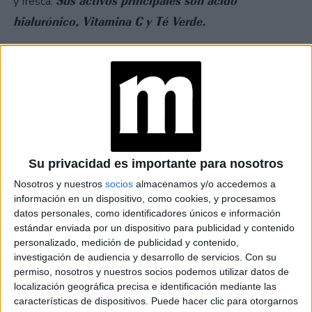
Sus activos principales son ácido
y fresca.
hialurónico, Vitamina C y Té Verde.
WATERPROOF make up remover:
desmaquillante
bifásico que remueve el maquillaje a prueba de agua con
Limpia, desmaquilla e hidrata la piel.
un algodón.
Enriquecida con ácido hialurónico para una piel radiante y
fresca.
Su privacidad es importante para nosotros
Luminous micellar water:
el agua micelar ofrece una
Nosotros y nuestros
socios
almacenamos y/o accedemos a
limpieza suave y efectiva para tu piel
. Con su fórmula
información en un dispositivo, como cookies, y procesamos
delicada y eficaz, elimina el maquillaje y las impurezas,
datos personales, como identificadores únicos e información
dejando la piel fresca y radiante.
estándar enviada por un dispositivo para publicidad y contenido
personalizado, medición de publicidad y contenido,
investigación de audiencia y desarrollo de servicios.
Con su
permiso, nosotros y nuestros socios podemos utilizar datos de
localización geográfica precisa e identificación mediante las
características de dispositivos. Puede hacer clic para otorgarnos