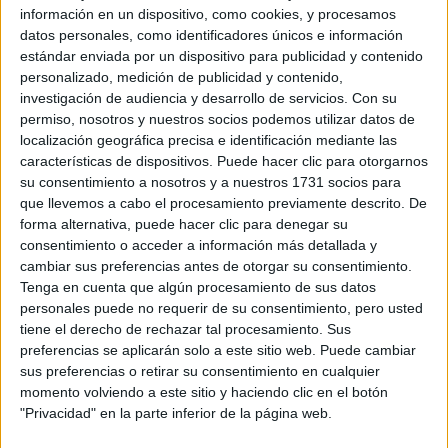
información en un dispositivo, como cookies, y procesamos
datos personales, como identificadores únicos e información
estándar enviada por un dispositivo para publicidad y contenido
personalizado, medición de publicidad y contenido,
investigación de audiencia y desarrollo de servicios.
Con su
permiso, nosotros y nuestros socios podemos utilizar datos de
localización geográfica precisa e identificación mediante las
características de dispositivos. Puede hacer clic para otorgarnos
su consentimiento a nosotros y a nuestros 1731 socios para
que llevemos a cabo el procesamiento previamente descrito. De
forma alternativa, puede hacer clic para denegar su
consentimiento o acceder a información más detallada y
cambiar sus preferencias antes de otorgar su consentimiento.
Tenga en cuenta que algún procesamiento de sus datos
Bolso de ante Le 5 à 7
personales puede no requerir de su consentimiento, pero usted
tiene el derecho de rechazar tal procesamiento. Sus
Supple, de Saint Laurent
preferencias se aplicarán solo a este sitio web. Puede cambiar
sus preferencias o retirar su consentimiento en cualquier
Le 5 à 7 de Saint Laurent
Una oda al estilo parisino,
momento volviendo a este sitio y haciendo clic en el botón
está confeccionado en gamuza suave que le da una
"Privacidad" en la parte inferior de la página web.
textura lujosa y elegante. Su silueta amplia y fluida, junto