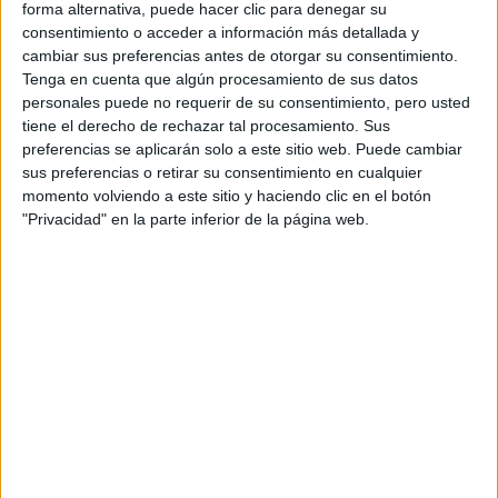
PIJAMA TRES PIEZAS TOUTE LA VIE PC @TOUTELAVIE.HW
forma alternativa, puede hacer clic para denegar su
consentimiento o acceder a información más detallada y
Las clásicas prendas en su versión de top y short se
cambiar sus preferencias antes de otorgar su consentimiento.
Tenga en cuenta que algún procesamiento de sus datos
bata larga
complementan a la perfección con una
, es una
personales puede no requerir de su consentimiento, pero usted
alternativa muy cómoda para dormir, y la bata para estar
tiene el derecho de rechazar tal procesamiento. Sus
en casa.
preferencias se aplicarán solo a este sitio web. Puede cambiar
sus preferencias o retirar su consentimiento en cualquier
momento volviendo a este sitio y haciendo clic en el botón
PIJAMA SATINADO
"Privacidad" en la parte inferior de la página web.