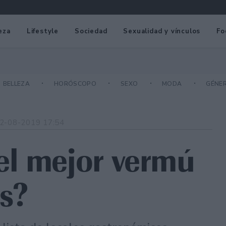
eza
Lifestyle
Sociedad
Sexualidad y vínculos
Fo
BELLEZA
HORÓSCOPO
SEXO
MODA
GÉNE
2-08-2019 17:54
el mejor vermú
s?