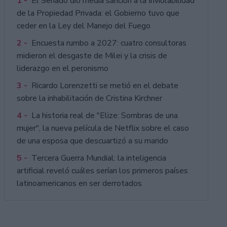
1 -
El Senado dio media sanción a la Inviolabilidad
de la Propiedad Privada: el Gobierno tuvo que
ceder en la Ley del Manejo del Fuego
2 -
Encuesta rumbo a 2027: cuatro consultoras
midieron el desgaste de Milei y la crisis de
liderazgo en el peronismo
3 -
Ricardo Lorenzetti se metió en el debate
sobre la inhabilitación de Cristina Kirchner
4 -
La historia real de "Elize: Sombras de una
mujer", la nueva película de Netflix sobre el caso
de una esposa que descuartizó a su marido
5 -
Tercera Guerra Mundial: la inteligencia
artificial reveló cuáles serían los primeros países
latinoamericanos en ser derrotados