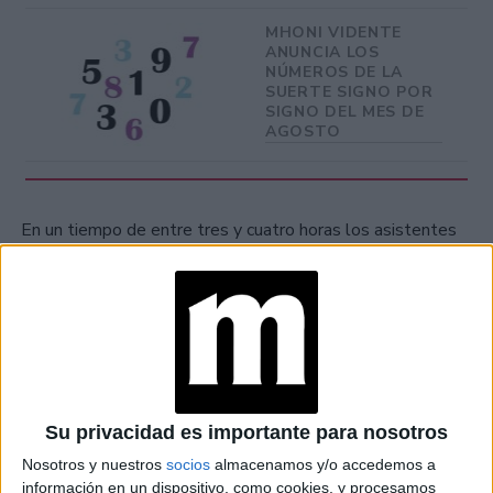
MHONI VIDENTE
ANUNCIA LOS
NÚMEROS DE LA
SUERTE SIGNO POR
SIGNO DEL MES DE
AGOSTO
En un tiempo de entre tres y cuatro horas los asistentes
podrán aprender recetas clásicas con un toque europeo
para sorprender en tu cocina.
Para más información ingresá al
Instagram de Vinciane
.
GALERÍA DE IMÁGENES
Su privacidad es importante para nosotros
Nosotros y nuestros
socios
almacenamos y/o accedemos a
información en un dispositivo, como cookies, y procesamos