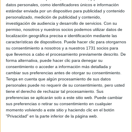
datos personales, como identificadores únicos e información
estándar enviada por un dispositivo para publicidad y contenido
personalizado, medición de publicidad y contenido,
investigación de audiencia y desarrollo de servicios.
Con su
permiso, nosotros y nuestros socios podemos utilizar datos de
Accedé a los beneficios para suscriptores
localización geográfica precisa e identificación mediante las
características de dispositivos. Puede hacer clic para otorgarnos
Contenidos exclusivos
su consentimiento a nosotros y a nuestros 1731 socios para
Sorteos
que llevemos a cabo el procesamiento previamente descrito. De
Descuentos en publicaciones
forma alternativa, puede hacer clic para denegar su
consentimiento o acceder a información más detallada y
Participación en los eventos organizados por
cambiar sus preferencias antes de otorgar su consentimiento.
Editorial Perfil.
Tenga en cuenta que algún procesamiento de sus datos
personales puede no requerir de su consentimiento, pero usted
Suscribite ahora
tiene el derecho de rechazar tal procesamiento. Sus
preferencias se aplicarán solo a este sitio web. Puede cambiar
sus preferencias o retirar su consentimiento en cualquier
momento volviendo a este sitio y haciendo clic en el botón
COMPARTÍ ESTA NOTA
"Privacidad" en la parte inferior de la página web.