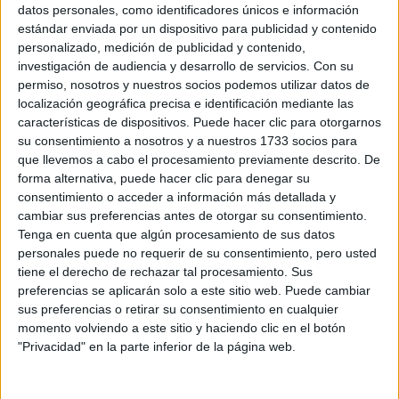
vigente el Americano”, informa y aporta: “En bares como el
datos personales, como identificadores únicos e información
Jerry Thomas de Roma pisan fuerte los clásicos, pero los
estándar enviada por un dispositivo para publicidad y contenido
personalizado, medición de publicidad y contenido,
Spritz acompañan, en cambio en las mesas de las plazas
investigación de audiencia y desarrollo de servicios.
Con su
domina siempre el vermuth”.
permiso, nosotros y nuestros socios podemos utilizar datos de
localización geográfica precisa e identificación mediante las
características de dispositivos. Puede hacer clic para otorgarnos
su consentimiento a nosotros y a nuestros 1733 socios para
TAMBIÉN TE PUEDE INTERESAR: 4
que llevemos a cabo el procesamiento previamente descrito. De
OPCIONES DE TRAGOS PARA EL INVIERNO
forma alternativa, puede hacer clic para denegar su
consentimiento o acceder a información más detallada y
cambiar sus preferencias antes de otorgar su consentimiento.
Tenga en cuenta que algún procesamiento de sus datos
De cara a lo que será nuestro verano, Mona augura que los
personales puede no requerir de su consentimiento, pero usted
vermuths volverán con todo y que en Buenos Aires habría
tiene el derecho de rechazar tal procesamiento. Sus
que sumarles siempre una buena picada para poder seguir
preferencias se aplicarán solo a este sitio web. Puede cambiar
disfrutando, bebiendo y comiendo. ¡Salud!
sus preferencias o retirar su consentimiento en cualquier
momento volviendo a este sitio y haciendo clic en el botón
"Privacidad" en la parte inferior de la página web.
GALERÍA DE IMÁGENES