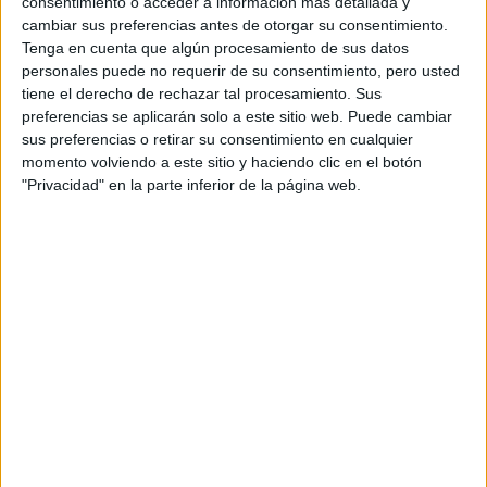
consentimiento o acceder a información más detallada y
cambiar sus preferencias antes de otorgar su consentimiento.
Tenga en cuenta que algún procesamiento de sus datos
personales puede no requerir de su consentimiento, pero usted
at Redacción Marie Claire
tiene el derecho de rechazar tal procesamiento. Sus
preferencias se aplicarán solo a este sitio web. Puede cambiar
GALERÍA DE IMÁGENES
sus preferencias o retirar su consentimiento en cualquier
momento volviendo a este sitio y haciendo clic en el botón
"Privacidad" en la parte inferior de la página web.
Accedé a los beneficios para suscriptores
Contenidos exclusivos
Sorteos
Descuentos en publicaciones
Participación en los eventos organizados por