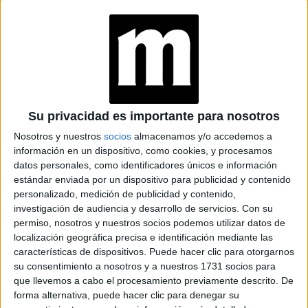
AGOSTO POR LA
ASTRÓLOGA MHONI
VIDENTE: PLANO
ESPIRITUAL,
LABORAL Y
AMOROSO
EL SENCILLO RITUAL
DE ABUNDANCIA
Su privacidad es importante para nosotros
QUE MHONI
Nosotros y nuestros
socios
almacenamos y/o accedemos a
VIDENTE
RECOMIENDA
información en un dispositivo, como cookies, y procesamos
datos personales, como identificadores únicos e información
estándar enviada por un dispositivo para publicidad y contenido
personalizado, medición de publicidad y contenido,
investigación de audiencia y desarrollo de servicios.
Con su
permiso, nosotros y nuestros socios podemos utilizar datos de
localización geográfica precisa e identificación mediante las
características de dispositivos. Puede hacer clic para otorgarnos
Por Vilma Rosciszewski(@ginecoyvos), ginecóloga que
su consentimiento a nosotros y a nuestros 1731 socios para
participa de la campaña #HablemosLibres del jabón íntimo
que llevemos a cabo el procesamiento previamente descrito. De
femenino Gynoderm.
forma alternativa, puede hacer clic para denegar su