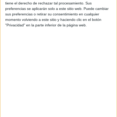
tiene el derecho de rechazar tal procesamiento. Sus
DE GWYNETH
PALTROW A MILLIE
preferencias se aplicarán solo a este sitio web. Puede cambiar
BOBBY BROWN,
sus preferencias o retirar su consentimiento en cualquier
LLEGA EL PRIMER
momento volviendo a este sitio y haciendo clic en el botón
#BEAUTYFEST A
"Privacidad" en la parte inferior de la página web.
YOUTUBE
MIRÁ EL TRAILER DE
ENOLA HOLMES EN
LA PIEL DE MILLIE
BOBBY BROWN
CONVERSE LANZÓ
UNA COLECCIÓN
JUNTO A MILLIE
BOBBY BROWN