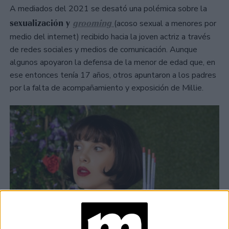
A mediados del 2021 se desató una polémica sobre la
sexualización y
grooming
(acoso sexual a menores por
medio del internet) recibido hacia la joven actriz a través
de redes sociales y medios de comunicación. Aunque
algunos apoyaron la defensa de la menor de edad que, en
ese entonces tenía 17 años, otros apuntaron a los padres
por la falta de acompañamiento y exposición de Millie.