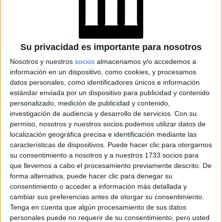
Su privacidad es importante para nosotros
Nosotros y nuestros
socios
almacenamos y/o accedemos a
información en un dispositivo, como cookies, y procesamos
datos personales, como identificadores únicos e información
estándar enviada por un dispositivo para publicidad y contenido
personalizado, medición de publicidad y contenido,
MILLIE BOBBY BROWN A LOS 17 AÑOS CON SU LÍNEA DE
MAQUILLAJE
investigación de audiencia y desarrollo de servicios.
Con su
permiso, nosotros y nuestros socios podemos utilizar datos de
localización geográfica precisa e identificación mediante las
TAMBIÉN TE PUEDE INTERESAR
características de dispositivos. Puede hacer clic para otorgarnos
su consentimiento a nosotros y a nuestros 1733 socios para
QUÉ ES EL CHILD
que llevemos a cabo el procesamiento previamente descrito. De
GROOMING Y CÓMO
forma alternativa, puede hacer clic para denegar su
PREVENIRLO
consentimiento o acceder a información más detallada y
cambiar sus preferencias antes de otorgar su consentimiento.
Tenga en cuenta que algún procesamiento de sus datos
personales puede no requerir de su consentimiento, pero usted