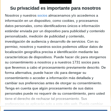
PERSONAJES
Sadie Sink, protagonista de
Su privacidad es importante para nosotros
Stranger Things (Netflix):
Nosotros y nuestros
socios
almacenamos y/o accedemos a
“Cuanto más auténtica, más
información en un dispositivo, como cookies, y procesamos
datos personales, como identificadores únicos e información
linda y segura me siento”
estándar enviada por un dispositivo para publicidad y contenido
personalizado, medición de publicidad y contenido,
investigación de audiencia y desarrollo de servicios.
Con su
Espacio Publicitario
permiso, nosotros y nuestros socios podemos utilizar datos de
localización geográfica precisa e identificación mediante las
características de dispositivos. Puede hacer clic para otorgarnos
su consentimiento a nosotros y a nuestros 1731 socios para
que llevemos a cabo el procesamiento previamente descrito. De
forma alternativa, puede hacer clic para denegar su
consentimiento o acceder a información más detallada y
cambiar sus preferencias antes de otorgar su consentimiento.
Tenga en cuenta que algún procesamiento de sus datos
personales puede no requerir de su consentimiento, pero usted
Diario Perfil
Caras
Noticias
Fortuna
tiene el derecho de rechazar tal procesamiento. Sus
preferencias se aplicarán solo a este sitio web. Puede cambiar
Hombre
Weekend
Parabrisas
Supercampo
sus preferencias o retirar su consentimiento en cualquier