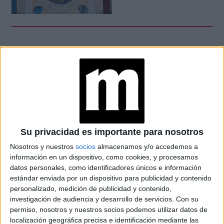
Aries y Sagitario
, encontrarán el impulso necesario para
tomar esa decisión que tanto les preocupa. Pero cuidado
con cargarse de sentimientos de intolerancia y
Tauro y Capricornio
desconsideración.
continuarán con la
conexión de su mundo interior y se animarán a ir tras ese
proyecto que tienen en mente: la práctica y la constancia
es el secreto detrás del éxito.
Su privacidad es importante para nosotros
Nosotros y nuestros
socios
almacenamos y/o accedemos a
información en un dispositivo, como cookies, y procesamos
datos personales, como identificadores únicos e información
TAMBIÉN TE PUEDE
estándar enviada por un dispositivo para publicidad y contenido
INTERESAR: HORÓSCOPO DE JUNIO: QUÉ
personalizado, medición de publicidad y contenido,
DEPARARÁN LOS ASTROS EN EL MES DE
investigación de audiencia y desarrollo de servicios.
Con su
GÉMINIS
permiso, nosotros y nuestros socios podemos utilizar datos de
localización geográfica precisa e identificación mediante las