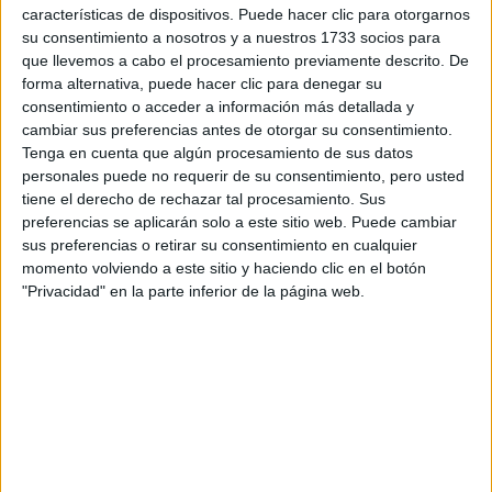
características de dispositivos. Puede hacer clic para otorgarnos
su consentimiento a nosotros y a nuestros 1733 socios para
Libra y Cáncer deberán andar con más cuidado porque
que llevemos a cabo el procesamiento previamente descrito. De
podrían encontrarse con determinados momentos
forma alternativa, puede hacer clic para denegar su
esfuerzos o tensión
Géminis y Acuario,
de
.
fluyen con
consentimiento o acceder a información más detallada y
cambiar sus preferencias antes de otorgar su consentimiento.
la energía pero mantienen una vibración neutral. Disfruten
Tenga en cuenta que algún procesamiento de sus datos
de este momento cargado de "inicios" y ganas de
personales puede no requerir de su consentimiento, pero usted
emprender.
tiene el derecho de rechazar tal procesamiento. Sus
preferencias se aplicarán solo a este sitio web. Puede cambiar
Escorpio y Piscis
sus preferencias o retirar su consentimiento en cualquier
Por último,
deberán estar alerta a los
momento volviendo a este sitio y haciendo clic en el botón
imprevistos.
"Privacidad" en la parte inferior de la página web.
GALERÍA DE IMÁGENES