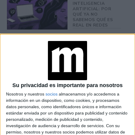
INTELIGENCIA
ARTIFICIAL: POR
QUÉ YA NO
SABEMOS QUÉ ES
REAL EN REDES
Su relación empezó en la juventud y tras un tiempo
distanciados, en el que ella se casó y él protagonizó la
Diana
boda del año en Gran Bretaña dándole el sí quiero a
de Gales
, retomaron su amistad. Cuando Diana se enteró
de la infidelidad de su marido se produjo una guerra
Su privacidad es importante para nosotros
mediática. De esta época fueron las famosas
Nosotros y nuestros
socios
almacenamos y/o accedemos a
conversaciones en las que él todavía heredero le decía a
información en un dispositivo, como cookies, y procesamos
datos personales, como identificadores únicos e información
Tras el
Camila que quería convertirse en su remedio.
estándar enviada por un dispositivo para publicidad y contenido
fallecimiento de Lady Di
en un accidente de tráfico en
personalizado, medición de publicidad y contenido,
París, Carlos y Camila pudieron airear su relación
investigación de audiencia y desarrollo de servicios.
Con su
permiso, nosotros y nuestros socios podemos utilizar datos de
sentimental y tras un tiempo se dieron el `sí, quiero´.