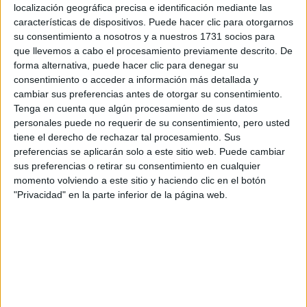
localización geográfica precisa e identificación mediante las
Desde entonces, forman una pareja ejemplar, pues son
características de dispositivos. Puede hacer clic para otorgarnos
muchas las cosas que les unen y dentro de poco tendrán
su consentimiento a nosotros y a nuestros 1731 socios para
más como es una corona que defender hasta el final.
que llevemos a cabo el procesamiento previamente descrito. De
forma alternativa, puede hacer clic para denegar su
consentimiento o acceder a información más detallada y
Marie Claire España
cambiar sus preferencias antes de otorgar su consentimiento.
Tenga en cuenta que algún procesamiento de sus datos
at Redacción Marie Claire
personales puede no requerir de su consentimiento, pero usted
tiene el derecho de rechazar tal procesamiento. Sus
GALERÍA DE IMÁGENES
preferencias se aplicarán solo a este sitio web. Puede cambiar
sus preferencias o retirar su consentimiento en cualquier
momento volviendo a este sitio y haciendo clic en el botón
"Privacidad" en la parte inferior de la página web.
Accedé a los beneficios para suscriptores