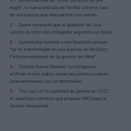
1 -
La historia real de "Elize: Sombras de una
mujer", la nueva película de Netflix sobre el caso
de una esposa que descuartizó a su marido
2 -
Quirno reconoció que el gobierno de Lula
solicitó el retiro del embajador argentino en Brasil
3 -
Cachanosky renunció a una fundación porque
"se ha transformado en una especie de Instituto
Patria incondicional de la gestión de Milei"
4 -
Tercera Guerra Mundial: la inteligencia
artificial reveló cuáles serían los primeros países
latinoamericanos en ser derrotados
5 -
The Last of Us cambiará de género en 2027:
el volantazo narrativo que prepara HBO para la
tercera temporada