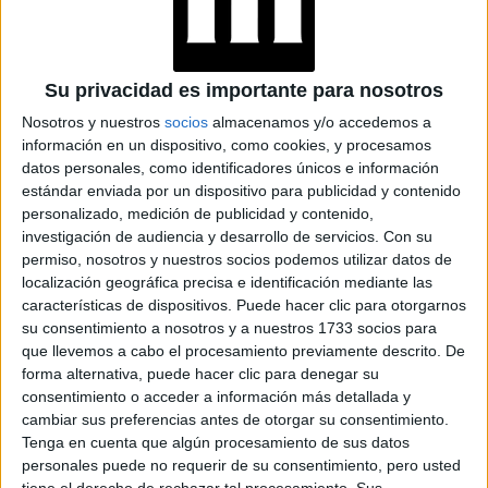
Su privacidad es importante para nosotros
Nosotros y nuestros
socios
almacenamos y/o accedemos a
información en un dispositivo, como cookies, y procesamos
datos personales, como identificadores únicos e información
Accedé a los beneficios para suscriptores
estándar enviada por un dispositivo para publicidad y contenido
personalizado, medición de publicidad y contenido,
Contenidos exclusivos
investigación de audiencia y desarrollo de servicios.
Con su
Sorteos
permiso, nosotros y nuestros socios podemos utilizar datos de
Descuentos en publicaciones
localización geográfica precisa e identificación mediante las
Participación en los eventos organizados por
características de dispositivos. Puede hacer clic para otorgarnos
su consentimiento a nosotros y a nuestros 1733 socios para
Editorial Perfil.
que llevemos a cabo el procesamiento previamente descrito. De
forma alternativa, puede hacer clic para denegar su
Suscribite ahora
consentimiento o acceder a información más detallada y
cambiar sus preferencias antes de otorgar su consentimiento.
Tenga en cuenta que algún procesamiento de sus datos
personales puede no requerir de su consentimiento, pero usted
COMPARTÍ ESTA NOTA