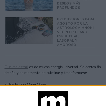
DESEOS MÁS
PROFUNDOS
PREDICCIONES PARA
AGOSTO POR LA
ASTRÓLOGA MHONI
VIDENTE: PLANO
ESPIRITUAL,
LABORAL Y
AMOROSO
El clima astral
es de mucha energía universal. Se acerca fin
de año y es momento de culminar y transformarse.
at Redacción Marie Claire
GALERÍA DE IMÁGENES