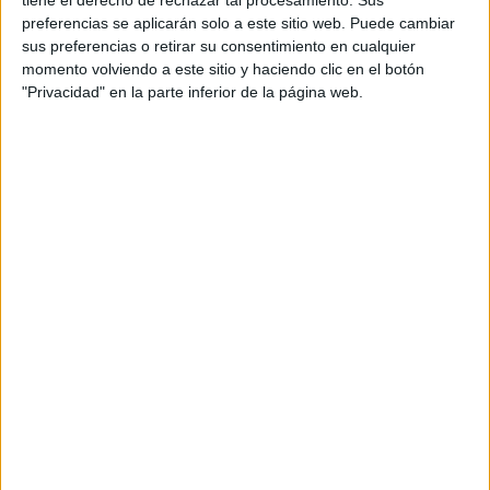
tiene el derecho de rechazar tal procesamiento. Sus
preferencias se aplicarán solo a este sitio web. Puede cambiar
sus preferencias o retirar su consentimiento en cualquier
EN ESTA NOTA
momento volviendo a este sitio y haciendo clic en el botón
"Privacidad" en la parte inferior de la página web.
PERSONALIDAES:
LUNA DE HOY
ESCORPIO
TEMAS:
SIGNOS
ZODIACO
HOROSCOPO
PREDICCIONES
Comentarios