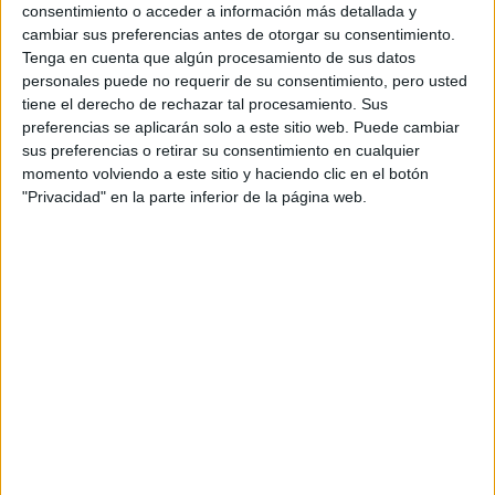
consentimiento o acceder a información más detallada y
MENTE Y CUERPO
cambiar sus preferencias antes de otorgar su consentimiento.
Tenga en cuenta que algún procesamiento de sus datos
personales puede no requerir de su consentimiento, pero usted
tiene el derecho de rechazar tal procesamiento. Sus
preferencias se aplicarán solo a este sitio web. Puede cambiar
La realidad, es que para practicar el poliamor hay que ser
sus preferencias o retirar su consentimiento en cualquier
muy seguro de sí mismo. Tal como dice la palabra, poli-
momento volviendo a este sitio y haciendo clic en el botón
amor, no significa únicamente tener relaciones con otra
"Privacidad" en la parte inferior de la página web.
persona, sino también se abre la posibilidad de desarrollar
sentimientos hacia ese nuevo “invitado”.
Acostumbrados a una cultura que nos mal educó en que la
pareja es una propiedad que no se comparte, y que debe
estar ahí incondicionalmente para sentirnos seguros, el
hecho de siquiera pensar que nuestro compañero pueda
sentir un mínimo cariño hacia otro individuo nos aterra.