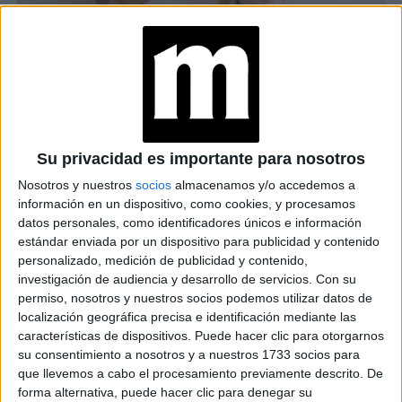
Su privacidad es importante para nosotros
¿SE PUEDE JUSTIFICAR LA INFIDELIDAD?
Nosotros y nuestros
socios
almacenamos y/o accedemos a
información en un dispositivo, como cookies, y procesamos
datos personales, como identificadores únicos e información
TAMBIÉN TE PUEDE INTERESAR
estándar enviada por un dispositivo para publicidad y contenido
personalizado, medición de publicidad y contenido,
INFIDELIDAD: ¿SE
PUEDE JUSTIFICAR O
investigación de audiencia y desarrollo de servicios.
Con su
ES IMPERDONABLE?
permiso, nosotros y nuestros socios podemos utilizar datos de
localización geográfica precisa e identificación mediante las
características de dispositivos. Puede hacer clic para otorgarnos
su consentimiento a nosotros y a nuestros 1733 socios para
COLD BATHING:
que llevemos a cabo el procesamiento previamente descrito. De
ESTOS SON SUS
forma alternativa, puede hacer clic para denegar su
BENEFICIOS PARA LA