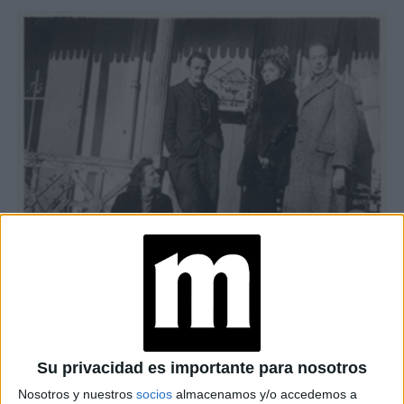
GALA DALÍ, SALVADOR DALÍ, LEONOR FINI Y ANDRÉ PIERRE DE
MANDIARGUES, ARCACHON, 1940.
TAMBIÉN TE PUEDE INTERESAR
Su privacidad es importante para nosotros
NICOLE WALLACE DE
LA CASA DE LOS
Nosotros y nuestros
socios
almacenamos y/o accedemos a