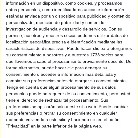
ESPÍRITUS: “EL
información en un dispositivo, como cookies, y procesamos
ARTE MÁS POTENTE
datos personales, como identificadores únicos e información
HOY ES FEMENINO”
estándar enviada por un dispositivo para publicidad y contenido
personalizado, medición de publicidad y contenido,
SALUD Y
investigación de audiencia y desarrollo de servicios.
Con su
BIENESTAR:7 TÉS
permiso, nosotros y nuestros socios podemos utilizar datos de
QUE DEBERÍAN
localización geográfica precisa e identificación mediante las
FORMAR PARTE DE
TU DÍA
características de dispositivos. Puede hacer clic para otorgarnos
su consentimiento a nosotros y a nuestros 1733 socios para
que llevemos a cabo el procesamiento previamente descrito. De
MARIANELA
ANCHETA: EL ÉXITO
forma alternativa, puede hacer clic para denegar su
Y EL ARTE DE VIVIR
consentimiento o acceder a información más detallada y
TU MEJOR VERSIÓN
cambiar sus preferencias antes de otorgar su consentimiento.
'OFFLINE'
Tenga en cuenta que algún procesamiento de sus datos
personales puede no requerir de su consentimiento, pero usted
tiene el derecho de rechazar tal procesamiento. Sus
preferencias se aplicarán solo a este sitio web. Puede cambiar
Por haberse mostrado desnuda en los años treinta, haber
sus preferencias o retirar su consentimiento en cualquier
momento volviendo a este sitio y haciendo clic en el botón
posado como pin-up, haber aparecido en vestido de noche
"Privacidad" en la parte inferior de la página web.
entre sus pinceles y como esfinge en sus pinturas,
desdibujó los límites entre artista y modelo, entre lo