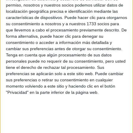
PROFUNDOS
permiso, nosotros y nuestros socios podemos utilizar datos de
localización geográfica precisa e identificación mediante las
características de dispositivos. Puede hacer clic para otorgarnos
PREDICCIONES PARA
su consentimiento a nosotros y a nuestros 1733 socios para
AGOSTO POR LA
ASTRÓLOGA MHONI
que llevemos a cabo el procesamiento previamente descrito. De
VIDENTE: PLANO
forma alternativa, puede hacer clic para denegar su
ESPIRITUAL,
consentimiento o acceder a información más detallada y
LABORAL Y
cambiar sus preferencias antes de otorgar su consentimiento.
AMOROSO
Tenga en cuenta que algún procesamiento de sus datos
personales puede no requerir de su consentimiento, pero usted
tiene el derecho de rechazar tal procesamiento. Sus
preferencias se aplicarán solo a este sitio web. Puede cambiar
Los Libra (nacidos entre el 23 de septiembre y el 22 de
sus preferencias o retirar su consentimiento en cualquier
octubre) son personas leales, estables y muy justas. Te
momento volviendo a este sitio y haciendo clic en el botón
aportarán calma y tranquilidad como amigos. Además, los
"Privacidad" en la parte inferior de la página web.
son personas muy complacientes, generosas y
Libra
desinteresadas
, por lo que siempre te ayudarán en todo
lo que necesites, te escuchará en todo y te acompañará
allá donde quieras. Así mismo, también odian los
enfrentamientos, por lo que nunca discutirás con uno de