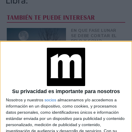
Libra:
TAMBIÉN TE PUEDE INTERESAR
EN QUE FASE LUNAR
SE DEBE CORTAR EL
PELO Y COMO
INFLUYE SU
GRAVEDAD
BRAVADO RECIBIÓ A
NANÍ: UNA CENA DE
COCINA ARMENIA Y
VINOS KARAS
Su privacidad es importante para nosotros
Nosotros y nuestros
socios
almacenamos y/o accedemos a
información en un dispositivo, como cookies, y procesamos
MANIFESTAR LA
datos personales, como identificadores únicos e información
TÉCNICA QUE
estándar enviada por un dispositivo para publicidad y contenido
LOGRA
personalizado, medición de publicidad y contenido,
MATERIALIZAR LOS
DESEOS MÁS
investigación de audiencia y desarrollo de servicios.
Con su