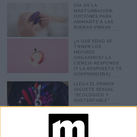
DÍA DE LA
MASTURBACIÓN:
OPCIONES PARA
ANIMARTE A LAS
BUENAS VIBRAS
¿A QUÉ EDAD SE
TIENEN LOS
MEJORES
ORGASMOS? LA
CIENCIA RESPONDE
(Y LA RESPUESTA TE
SORPRENDERÁ)
LLEGA EL PRIMER
JUGUETE SEXUAL
“ECOLÓGICO Y
SUSTENTABLE”