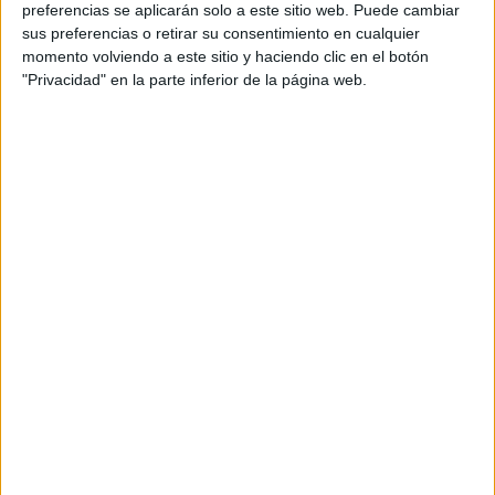
preferencias se aplicarán solo a este sitio web. Puede cambiar
Accedé a los beneficios para suscriptores
sus preferencias o retirar su consentimiento en cualquier
momento volviendo a este sitio y haciendo clic en el botón
Contenidos exclusivos
"Privacidad" en la parte inferior de la página web.
Sorteos
Descuentos en publicaciones
Participación en los eventos organizados por
Editorial Perfil.
Suscribite ahora
COMPARTÍ ESTA NOTA
EN ESTA NOTA
TEMAS:
SEXO
VIBRADOR