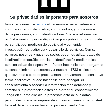
8 opciones para elegir
Asímismo, cada lado cuenta con
Su privacidad es importante para nosotros
la vibración favorita
. Otra de las características del
Nosotros y nuestros
socios
almacenamos y/o accedemos a
display LED
juguete, es que cuenta con un
que muestra
información en un dispositivo, como cookies, y procesamos
tiempo restante de la batería
el
, para no quedarse en
datos personales, como identificadores únicos e información
medio de la diversión.
estándar enviada por un dispositivo para publicidad y contenido
personalizado, medición de publicidad y contenido,
investigación de audiencia y desarrollo de servicios.
Con su
at Redacción Marie Claire
permiso, nosotros y nuestros socios podemos utilizar datos de
localización geográfica precisa e identificación mediante las
GALERÍA DE IMÁGENES
características de dispositivos. Puede hacer clic para otorgarnos
su consentimiento a nosotros y a nuestros 1733 socios para
que llevemos a cabo el procesamiento previamente descrito. De
forma alternativa, puede hacer clic para denegar su
consentimiento o acceder a información más detallada y
cambiar sus preferencias antes de otorgar su consentimiento.
Tenga en cuenta que algún procesamiento de sus datos
personales puede no requerir de su consentimiento, pero usted
tiene el derecho de rechazar tal procesamiento. Sus