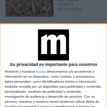
QUE MHONI
VIDENTE
RECOMIENDA
MHONI VIDENTE
ANUNCIA LOS
NÚMEROS DE LA
SUERTE SIGNO POR
SIGNO DEL MES DE
AGOSTO
Su privacidad es importante para nosotros
Esta disciplina es ideal para ayudarte a dormir.
Nosotros y nuestros
socios
almacenamos y/o accedemos a
información en un dispositivo, como cookies, y procesamos
Meditación creativa
datos personales, como identificadores únicos e información
estándar enviada por un dispositivo para publicidad y contenido
Las técnicas de mindfulness para relajarse y conectarte
personalizado, medición de publicidad y contenido,
investigación de audiencia y desarrollo de servicios.
Con su
con vos permite canalizar tu creatividad.
permiso, nosotros y nuestros socios podemos utilizar datos de
localización geográfica precisa e identificación mediante las