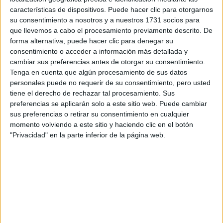
características de dispositivos. Puede hacer clic para otorgarnos
TAMBIÉN TE PUEDE INTERESAR:
su consentimiento a nosotros y a nuestros 1731 socios para
MINDFULNESS: CINCO PASOS PARA
que llevemos a cabo el procesamiento previamente descrito. De
forma alternativa, puede hacer clic para denegar su
RELAJARSE EN CUARENTENA
consentimiento o acceder a información más detallada y
cambiar sus preferencias antes de otorgar su consentimiento.
Tenga en cuenta que algún procesamiento de sus datos
personales puede no requerir de su consentimiento, pero usted
¡Sonidos del silencio!
tiene el derecho de rechazar tal procesamiento. Sus
preferencias se aplicarán solo a este sitio web. Puede cambiar
Los sonidos de la naturaleza pueden tener un efecto
sus preferencias o retirar su consentimiento en cualquier
relajante en nuestros cuerpos, como las olas del mar o
momento volviendo a este sitio y haciendo clic en el botón
"Privacidad" en la parte inferior de la página web.
pájaros cantando.
Videos de slime
Son aquellos que utilizan técnicas muy diversas de
relajación como explotar bolitas de telgopor o cortar
jabones.