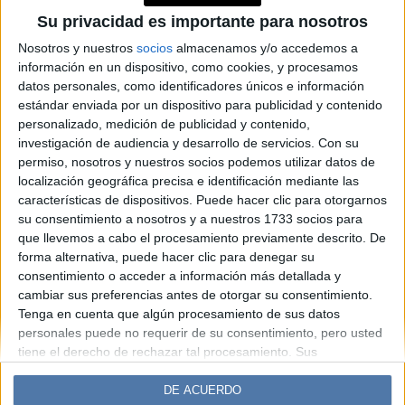
Stresslaxation: tratar de
Su privacidad es importante para nosotros
relajarse deja aún más
estresada a la mitad de la
Nosotros y nuestros
socios
almacenamos y/o accedemos a
información en un dispositivo, como cookies, y procesamos
gente
datos personales, como identificadores únicos e información
estándar enviada por un dispositivo para publicidad y contenido
personalizado, medición de publicidad y contenido,
Espacio Publicitario
investigación de audiencia y desarrollo de servicios.
Con su
permiso, nosotros y nuestros socios podemos utilizar datos de
localización geográfica precisa e identificación mediante las
características de dispositivos. Puede hacer clic para otorgarnos
su consentimiento a nosotros y a nuestros 1733 socios para
que llevemos a cabo el procesamiento previamente descrito. De
forma alternativa, puede hacer clic para denegar su
consentimiento o acceder a información más detallada y
cambiar sus preferencias antes de otorgar su consentimiento.
Tenga en cuenta que algún procesamiento de sus datos
Diario Perfil
Caras
Noticias
Fortuna
personales puede no requerir de su consentimiento, pero usted
tiene el derecho de rechazar tal procesamiento. Sus
Hombre
Weekend
Parabrisas
Supercampo
preferencias se aplicarán solo a este sitio web. Puede cambiar
Look
Luz
Mía
Lunateen
Break
BATimes
sus preferencias o retirar su consentimiento en cualquier
DE ACUERDO