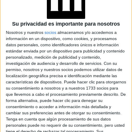
GALERÍA DE IMÁGENES
Su privacidad es importante para nosotros
Nosotros y nuestros
socios
almacenamos y/o accedemos a
información en un dispositivo, como cookies, y procesamos
datos personales, como identificadores únicos e información
estándar enviada por un dispositivo para publicidad y contenido
personalizado, medición de publicidad y contenido,
investigación de audiencia y desarrollo de servicios.
Con su
permiso, nosotros y nuestros socios podemos utilizar datos de
Accedé a los beneficios para suscriptores
localización geográfica precisa e identificación mediante las
características de dispositivos. Puede hacer clic para otorgarnos
Contenidos exclusivos
su consentimiento a nosotros y a nuestros 1733 socios para
Sorteos
que llevemos a cabo el procesamiento previamente descrito. De
Descuentos en publicaciones
forma alternativa, puede hacer clic para denegar su
Participación en los eventos organizados por
consentimiento o acceder a información más detallada y
Editorial Perfil.
cambiar sus preferencias antes de otorgar su consentimiento.
Tenga en cuenta que algún procesamiento de sus datos
personales puede no requerir de su consentimiento, pero usted
Suscribite ahora
tiene el derecho de rechazar tal procesamiento. Sus