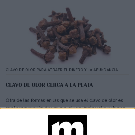
CLAVO DE OLOR PARA ATRAER EL DINERO Y LA ABUNDANCIA
CLAVO DE OLOR CERCA A LA PLATA
Otra de las formas en las que se usa el clavo de olor es
con la preparación de una mezcla de limón y clavo dentro
de un pequeño recipiente, una vez prepara la mezcla, se
debe ubicar el frasco cerca del lugar de guardado de la
plata.