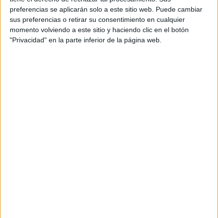
preferencias se aplicarán solo a este sitio web. Puede cambiar
sus preferencias o retirar su consentimiento en cualquier
momento volviendo a este sitio y haciendo clic en el botón
COMPARTÍ ESTA NOTA
"Privacidad" en la parte inferior de la página web.
EN ESTA NOTA
TEMAS:
RITUAL
ABUNDANCIA
Comentarios