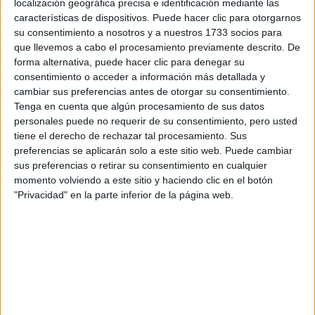
localización geográfica precisa e identificación mediante las
características de dispositivos. Puede hacer clic para otorgarnos
su consentimiento a nosotros y a nuestros 1733 socios para
que llevemos a cabo el procesamiento previamente descrito. De
forma alternativa, puede hacer clic para denegar su
consentimiento o acceder a información más detallada y
cambiar sus preferencias antes de otorgar su consentimiento.
EL SERÚM ES EL PREFERIDO DE LAS ARGENTINAS.
Tenga en cuenta que algún procesamiento de sus datos
personales puede no requerir de su consentimiento, pero usted
Por el planeta
tiene el derecho de rechazar tal procesamiento. Sus
preferencias se aplicarán solo a este sitio web. Puede cambiar
Garnier
sus preferencias o retirar su consentimiento en cualquier
Comprometidos con la sostenibilidad,
cuenta con
momento volviendo a este sitio y haciendo clic en el botón
su programa integral de sustentabilidad Green Beauty, con
"Privacidad" en la parte inferior de la página web.
el objetivo de reducir o eliminar el impacto ambiental en
El producto es
Cruelty
cada etapa de la cadena de valor.
Free
y su envase está compuesto por un 20% de vidrio
reciclado.
at Redacción Marie Claire