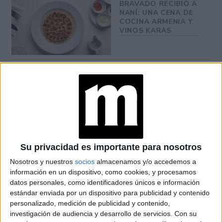
BRAVADO RECIBIÓ A
NANÍ: UNA CENA DE
COCINA ARMENIA Y
VINOS KARAS
MANIFESTAR LA
TÉCNICA QUE
LOGRA
MATERIALIZAR LOS
DESEOS MÁS
PROFUNDOS
PREDICCIONES PARA
Su privacidad es importante para nosotros
AGOSTO POR LA
ASTRÓLOGA MHONI
Nosotros y nuestros
socios
almacenamos y/o accedemos a
VIDENTE: PLANO
información en un dispositivo, como cookies, y procesamos
ESPIRITUAL,
datos personales, como identificadores únicos e información
LABORAL Y
AMOROSO
estándar enviada por un dispositivo para publicidad y contenido
personalizado, medición de publicidad y contenido,
investigación de audiencia y desarrollo de servicios.
Con su