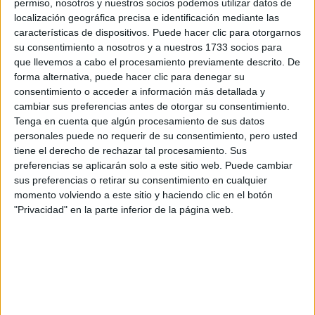
permiso, nosotros y nuestros socios podemos utilizar datos de
localización geográfica precisa e identificación mediante las
“La sustentabilidad y el impacto ambiental son dos
características de dispositivos. Puede hacer clic para otorgarnos
conceptos que están adquiriendo cada vez más
su consentimiento a nosotros y a nuestros 1733 socios para
relevancia y que generan un gran interés entre los
que llevemos a cabo el procesamiento previamente descrito. De
inversores: si bien estamos viviendo una era de
forma alternativa, puede hacer clic para denegar su
nuestras
consentimiento o acceder a información más detallada y
adaptabilidad en múltiples aspectos,
cambiar sus preferencias antes de otorgar su consentimiento.
proyecciones son positivas
en este sentido”
, asegura
Tenga en cuenta que algún procesamiento de sus datos
Fernanda Prece, directora comercial de Las Cárcavas.
personales puede no requerir de su consentimiento, pero usted
tiene el derecho de rechazar tal procesamiento. Sus
preferencias se aplicarán solo a este sitio web. Puede cambiar
sus preferencias o retirar su consentimiento en cualquier
momento volviendo a este sitio y haciendo clic en el botón
"Privacidad" en la parte inferior de la página web.