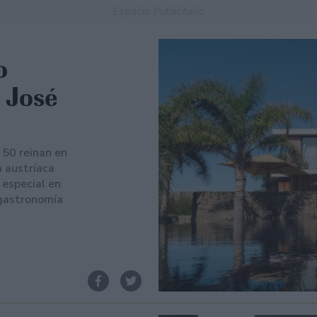
Espacio Publicitario
o
n José
 50 reinan en
a austríaca
 especial en
 gastronomía