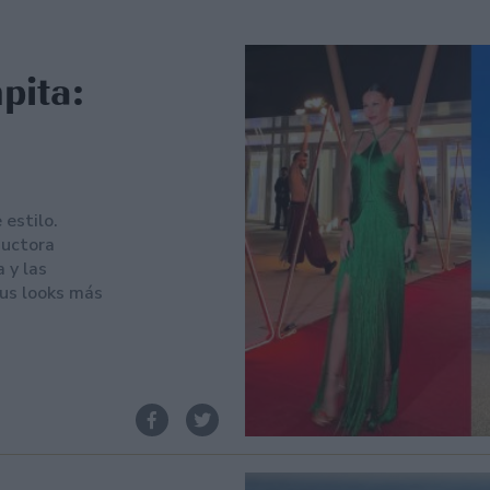
pita:
estilo.
ductora
 y las
us looks más