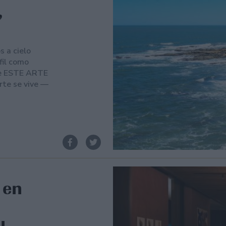
,
s a cielo
fil como
 de ESTE ARTE
arte se vive —
 en