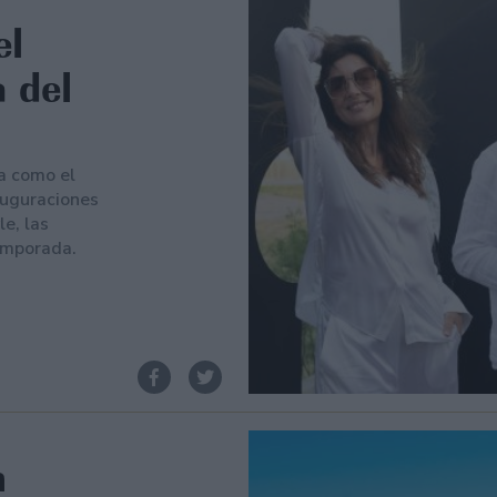
el
 del
da como el
auguraciones
e, las
temporada.
n