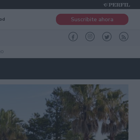
Suscribite ahora
od
RO