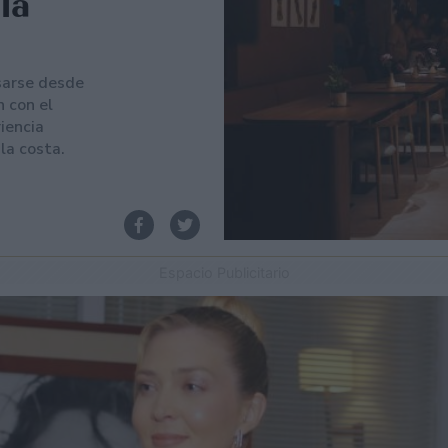
la
nsarse desde
 con el
iencia
 la costa.
Espacio Publicitario