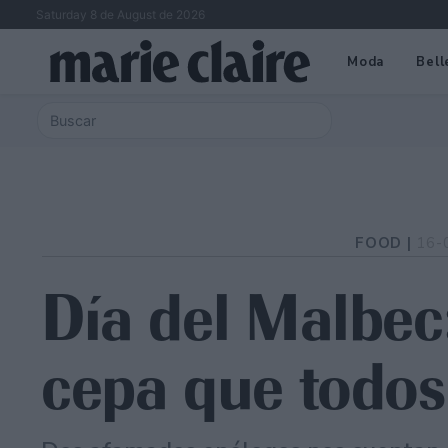
Saturday 8 de August de 2026
Moda
Bell
FOOD |
16-
Día del Malbec:
cepa que todo