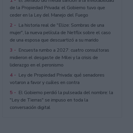
1 -
El Senado dio media sanción a la Inviolabilidad
de la Propiedad Privada: el Gobierno tuvo que
ceder en la Ley del Manejo del Fuego
2 -
La historia real de "Elize: Sombras de una
mujer", la nueva película de Netflix sobre el caso
de una esposa que descuartizó a su marido
3 -
Encuesta rumbo a 2027: cuatro consultoras
midieron el desgaste de Milei y la crisis de
liderazgo en el peronismo
4 -
Ley de Propiedad Privada: qué senadores
votaron a favor y cuáles en contra
5 -
El Gobierno perdió la pulseada del nombre: la
"Ley de Tierras" se impuso en toda la
conversación digital