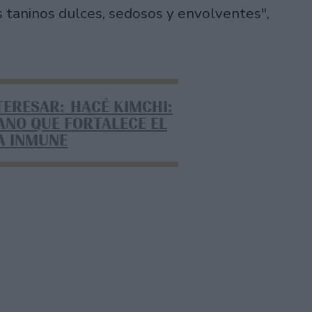
s taninos dulces, sedosos y envolventes",
TERESAR: HACÉ KIMCHI:
ANO QUE FORTALECE EL
A INMUNE