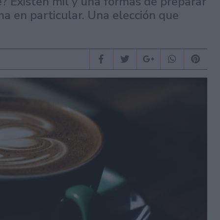
e? Existen mil y una formas de preparar
na en particular. Una elección que