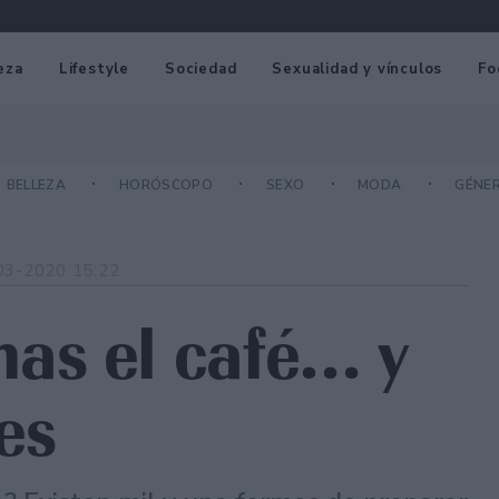
eza
Lifestyle
Sociedad
Sexualidad y vínculos
Fo
BELLEZA
HORÓSCOPO
SEXO
MODA
GÉNE
03-2020 15:22
as el café… y
es