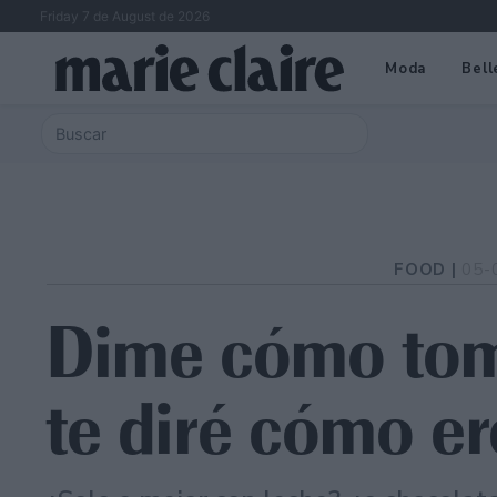
Friday 7 de August de 2026
Moda
Bell
FOOD |
05-
Dime cómo tom
te diré cómo er