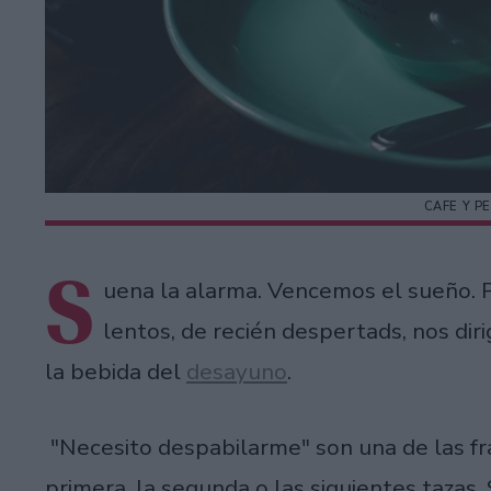
CAFE Y P
S
uena la alarma. Vencemos el sueño. 
lentos, de recién despertads, nos diri
la bebida del
desayuno
.
"Necesito despabilarme" son una de las fr
primera, la segunda o las siguientes tazas. 