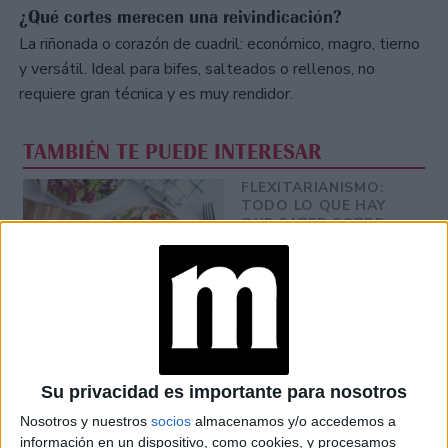
¿Qué cortes merecen una reivindicación?
La riñonada o corazón de cuadril: económico, magro, tierno
y versátil. Ideal para bifes, salteados o rellenos, no
requiere gran técnica y es muy rendidor.
TAMBIÉN TE PUEDE INTERESAR
FLEXITARIANISMO:
TODO LO QUE HAY
QUE SABER SOBRE
ESTA TENDENCIA EN
ALIMENTACIÓN
LIBROS: TRES
DEBUTS LITERARIOS
QUE TE VAN A
SORPRENDER (Y
MUCHO)
Su privacidad es importante para nosotros
CONOCÉ A
Nosotros y nuestros
socios
almacenamos y/o accedemos a
CAROLINA, LA
información en un dispositivo, como cookies, y procesamos