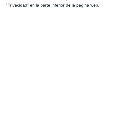
INOLVIDABLES:
"Privacidad" en la parte inferior de la página web.
“CUANDO ALGO ES
TENDENCIA, HAY
QUE DARLE UNA
MIRADA PROPIA”
LES FRUITS: LA
HISTORIA DE LOS
POSTRES VIRALES
FRANCESES DE
JOAQUÍN PANTUSO
QUE
CONQUISTARON
BUENOS AIRES
Una vez transcurrido este tiempo agregar las 3 cucharadas
de harina revolviendo bien, dejar cocinar por 1 minuto y
agregar el medio vaso de jerez y el caldo de carne.
Incorporar bien todo y agregar el laurel y tomillo fresco.