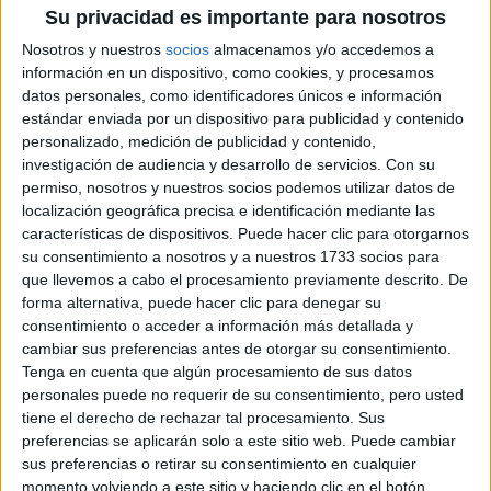
Su privacidad es importante para nosotros
Nosotros y nuestros
socios
almacenamos y/o accedemos a
TAMBIÉN TE PUEDE INTERESAR
información en un dispositivo, como cookies, y procesamos
datos personales, como identificadores únicos e información
DÍA MUNDIAL DEL
estándar enviada por un dispositivo para publicidad y contenido
CHEESECAKE: DEL
personalizado, medición de publicidad y contenido,
ESTILO NEW YORK A
SUS VERSIONES MÁS
investigación de audiencia y desarrollo de servicios.
Con su
ORIGINALES
permiso, nosotros y nuestros socios podemos utilizar datos de
localización geográfica precisa e identificación mediante las
características de dispositivos. Puede hacer clic para otorgarnos
TEMPORADA DE
su consentimiento a nosotros y a nuestros 1733 socios para
TRUFAS: QUÉ SON Y
que llevemos a cabo el procesamiento previamente descrito. De
TRES
forma alternativa, puede hacer clic para denegar su
RESTAURANTES
consentimiento o acceder a información más detallada y
PARA PROBARLAS
cambiar sus preferencias antes de otorgar su consentimiento.
EN BUENOS AIRES
Tenga en cuenta que algún procesamiento de sus datos
personales puede no requerir de su consentimiento, pero usted
ANA IRIE, LA
tiene el derecho de rechazar tal procesamiento. Sus
PASTELERA QUE
preferencias se aplicarán solo a este sitio web. Puede cambiar
CONVIERTE LOS
sus preferencias o retirar su consentimiento en cualquier
RECUERDOS EN
POSTRES
momento volviendo a este sitio y haciendo clic en el botón