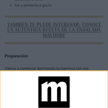
Sal y pimienta a gusto
TAMBIÉN TE PUEDE INTERESAR: CONOCÉ
LA AUTÉNTICA RECETA DE LA ENSALADA
WALDORF
Preparación:
Vamos a comenzar derritiendo la manteca con una
cucharada de aceite en una cacerola. Una vez derretida
el ajo y una cucharadita de
incorporamos las cebollas,
sal y media cucharadita de azúcar.
Vamos a cocinar
por 20 minutos a fuego medio/bajo revolviendo de vez en
cuando intentando evitar que las cebollas se nos quemen
o tomen color.