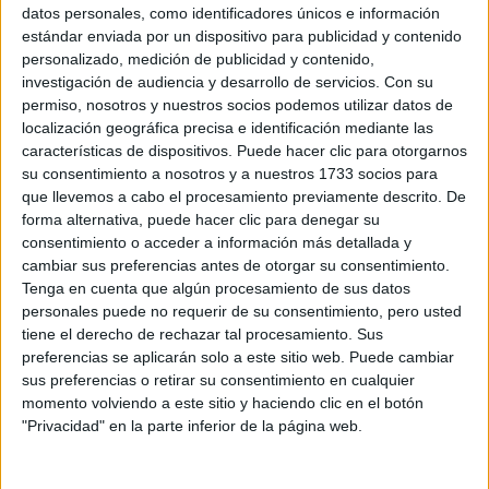
LA TERCERA EDAD
datos personales, como identificadores únicos e información
estándar enviada por un dispositivo para publicidad y contenido
personalizado, medición de publicidad y contenido,
TE CONTAMOS
investigación de audiencia y desarrollo de servicios.
Con su
TODO LO QUE
permiso, nosotros y nuestros socios podemos utilizar datos de
TENÉS QUE SABER
SOBRE LA
localización geográfica precisa e identificación mediante las
COLORACIÓN
características de dispositivos. Puede hacer clic para otorgarnos
VEGANA
su consentimiento a nosotros y a nuestros 1733 socios para
que llevemos a cabo el procesamiento previamente descrito. De
FOIE GRAS: LA
TÉCNICA VEGANA
forma alternativa, puede hacer clic para denegar su
QUE BUSCA
consentimiento o acceder a información más detallada y
TERMINAR CON EL
cambiar sus preferencias antes de otorgar su consentimiento.
MALTRATO
Tenga en cuenta que algún procesamiento de sus datos
personales puede no requerir de su consentimiento, pero usted
tiene el derecho de rechazar tal procesamiento. Sus
preferencias se aplicarán solo a este sitio web. Puede cambiar
P
ara la masa:
sus preferencias o retirar su consentimiento en cualquier
momento volviendo a este sitio y haciendo clic en el botón
Procesá los cajús, las nueces y el coco
"Privacidad" en la parte inferior de la página web.
rallado hasta obtener una textura fina.
En un bowl, mezclá esta preparación con la