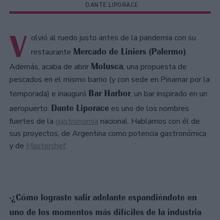
DANTE LIPORACE
V
olvió al ruedo justo antes de la pandemia con su
Mercado de Liniers (Palermo)
restaurante
.
Molusca
Además, acaba de abrir
, una propuesta de
pescados en el mismo barrio (y con sede en Pinamar por la
Bar Harbor
temporada) e inauguró
, un bar inspirado en un
Dante Liporace
aeropuerto.
es uno de los nombres
fuertes de la
gastronomía
nacional. Hablamos con él de
sus proyectos, de Argentina como potencia gastronómica
y de
Masterchef
.
-¿Cómo lograste salir adelante expandiéndote en
uno de los momentos más difíciles de la industria