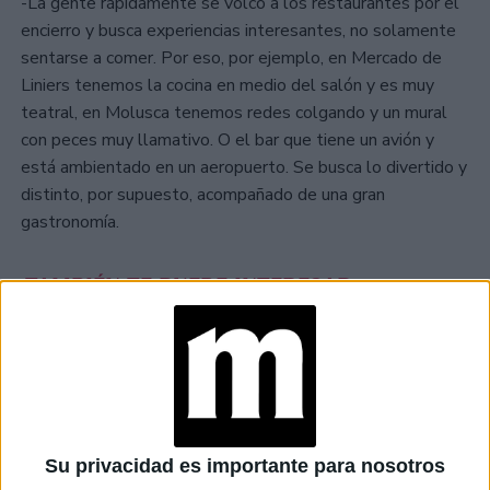
-La gente rápidamente se volcó a los restaurantes por el
encierro y busca experiencias interesantes, no solamente
sentarse a comer. Por eso, por ejemplo, en Mercado de
Liniers tenemos la cocina en medio del salón y es muy
teatral, en Molusca tenemos redes colgando y un mural
con peces muy llamativo. O el bar que tiene un avión y
está ambientado en un aeropuerto. Se busca lo divertido y
distinto, por supuesto, acompañado de una gran
gastronomía.
TAMBIÉN TE PUEDE INTERESAR
DÍA MUNDIAL DEL
CHEESECAKE: DEL
ESTILO NEW YORK A
SUS VERSIONES MÁS
ORIGINALES
Su privacidad es importante para nosotros
TEMPORADA DE