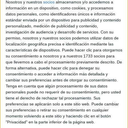
Nosotros y nuestros
socios
almacenamos y/o accedemos a
TRUFAS: QUÉ SON Y
TRES
información en un dispositivo, como cookies, y procesamos
RESTAURANTES
datos personales, como identificadores únicos e información
PARA PROBARLAS
estándar enviada por un dispositivo para publicidad y contenido
EN BUENOS AIRES
personalizado, medición de publicidad y contenido,
investigación de audiencia y desarrollo de servicios.
Con su
ANA IRIE, LA
permiso, nosotros y nuestros socios podemos utilizar datos de
PASTELERA QUE
localización geográfica precisa e identificación mediante las
CONVIERTE LOS
características de dispositivos. Puede hacer clic para otorgarnos
RECUERDOS EN
su consentimiento a nosotros y a nuestros 1733 socios para
POSTRES
que llevemos a cabo el procesamiento previamente descrito. De
INOLVIDABLES:
“CUANDO ALGO ES
forma alternativa, puede hacer clic para denegar su
TENDENCIA, HAY
consentimiento o acceder a información más detallada y
QUE DARLE UNA
cambiar sus preferencias antes de otorgar su consentimiento.
MIRADA PROPIA”
Tenga en cuenta que algún procesamiento de sus datos
personales puede no requerir de su consentimiento, pero usted
LES FRUITS: LA
tiene el derecho de rechazar tal procesamiento. Sus
HISTORIA DE LOS
preferencias se aplicarán solo a este sitio web. Puede cambiar
POSTRES VIRALES
sus preferencias o retirar su consentimiento en cualquier
FRANCESES DE
momento volviendo a este sitio y haciendo clic en el botón
JOAQUÍN PANTUSO
"Privacidad" en la parte inferior de la página web.
QUE