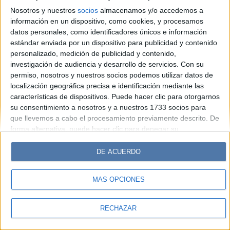
Look
Luz
Mía
Lunateen
Break
BATimes
Nosotros y nuestros
socios
almacenamos y/o accedemos a
información en un dispositivo, como cookies, y procesamos
© Perfil.com 2006-2019 - Todos los derechos reservados
datos personales, como identificadores únicos e información
Registro de Propiedad Intelectual: Nro. 5346433
estándar enviada por un dispositivo para publicidad y contenido
personalizado, medición de publicidad y contenido,
investigación de audiencia y desarrollo de servicios.
Con su
permiso, nosotros y nuestros socios podemos utilizar datos de
localización geográfica precisa e identificación mediante las
características de dispositivos. Puede hacer clic para otorgarnos
su consentimiento a nosotros y a nuestros 1733 socios para
que llevemos a cabo el procesamiento previamente descrito. De
forma alternativa, puede hacer clic para denegar su
consentimiento o acceder a información más detallada y
cambiar sus preferencias antes de otorgar su consentimiento.
DE ACUERDO
Tenga en cuenta que algún procesamiento de sus datos
personales puede no requerir de su consentimiento, pero usted
MÁS OPCIONES
tiene el derecho de rechazar tal procesamiento. Sus
preferencias se aplicarán solo a este sitio web. Puede cambiar
sus preferencias o retirar su consentimiento en cualquier
RECHAZAR
momento volviendo a este sitio y haciendo clic en el botón
"Privacidad" en la parte inferior de la página web.