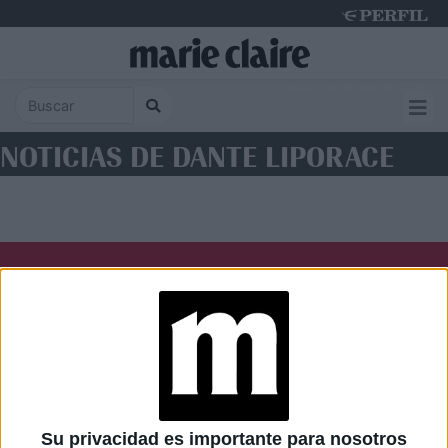
Friday 7 de August de 2026
NOTICIAS DE DANTE LIPORACE
Diario Perfil
Caras
Noticias
Fortuna
Hombre
Weekend
Parabrisas
Supercampo
Su privacidad es importante para nosotros