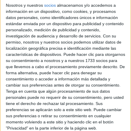
estar perfectamente coreografiado.
Nosotros y nuestros
socios
almacenamos y/o accedemos a
información en un dispositivo, como cookies, y procesamos
datos personales, como identificadores únicos e información
TAMBIÉN TE PUEDE INTERESAR
estándar enviada por un dispositivo para publicidad y contenido
personalizado, medición de publicidad y contenido,
ZOE SALDANA,
investigación de audiencia y desarrollo de servicios.
Con su
PROTAGONISTA DE
permiso, nosotros y nuestros socios podemos utilizar datos de
LIONESS
localización geográfica precisa e identificación mediante las
(PARAMOUNT+): “MI
DESEO ES QUE NOS
características de dispositivos. Puede hacer clic para otorgarnos
UNAMOS COMO
su consentimiento a nosotros y a nuestros 1733 socios para
COMUNIDADES
que llevemos a cabo el procesamiento previamente descrito. De
LATINAS”
forma alternativa, puede hacer clic para denegar su
consentimiento o acceder a información más detallada y
FINAL DEL MUNDIAL
cambiar sus preferencias antes de otorgar su consentimiento.
2026: QUIÉNES
Tenga en cuenta que algún procesamiento de sus datos
CANTAN EN EL
personales puede no requerir de su consentimiento, pero usted
SHOW PREVIO Y EL
tiene el derecho de rechazar tal procesamiento. Sus
ENTRETIEMPO
preferencias se aplicarán solo a este sitio web. Puede cambiar
sus preferencias o retirar su consentimiento en cualquier
momento volviendo a este sitio y haciendo clic en el botón
VACACIONES DE
"Privacidad" en la parte inferior de la página web.
INVIERNO 2026: