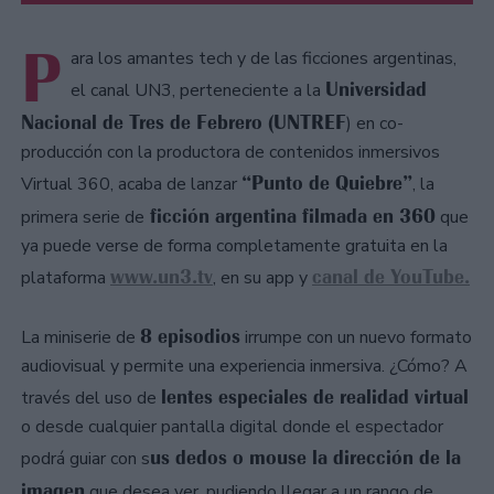
P
ara los amantes tech y de las ficciones argentinas,
Universidad
el canal UN3, perteneciente a la
Nacional de Tres de Febrero (UNTREF
) en co-
producción con la productora de contenidos inmersivos
“Punto de Quiebre”
Virtual 360, acaba de lanzar
, la
ficción argentina filmada en 360
primera serie de
que
ya puede verse de forma completamente gratuita en la
www.un3.tv
canal de
YouTube
.
plataforma
, en su app y
8 episodios
La miniserie de
irrumpe con un nuevo formato
audiovisual y permite una experiencia inmersiva. ¿Cómo? A
lentes especiales de realidad virtual
través del uso de
o desde cualquier pantalla digital donde el espectador
us dedos o mouse la dirección de la
podrá guiar con s
imagen
que desea ver, pudiendo llegar a un rango de