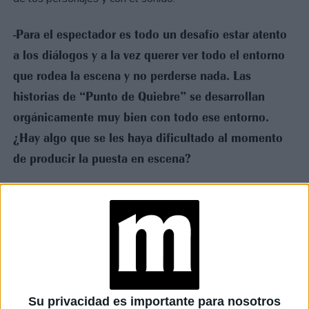
-Para el espectador es todo un desafío estar atento
a los diálogos y a la vez querer ver todo el entorno
que rodea la escena y no perderse nada. Las
historias de “Punto de Quiebre” se desarrollan
orgánicamente muy bien con todo ese entorno.
¿Hay algo que se les haya dificultado al momento
de producir la puesta en escena?
-En concreto la principal dificultad de este formato es que
no hay un “detrás de escena" donde se ubica el equipo por
fuera del plano. Todo está en plano por lo que el equipo
“camuflarse” o esconderse en el entorno
tiene que
.
Tampoco puede participar el director dando indicaciones
detrás de la cámara como estamos acostumbrados
tradicionalmente en los rodajes. Así que todo tiene que
Su privacidad es importante para nosotros