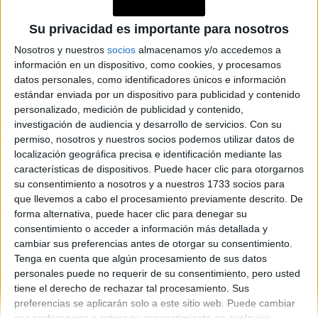
Su privacidad es importante para nosotros
ESTRENO
Nosotros y nuestros
socios
almacenamos y/o accedemos a
Todo sobre “Punto de
información en un dispositivo, como cookies, y procesamos
datos personales, como identificadores únicos e información
Quiebre”: la primera serie
estándar enviada por un dispositivo para publicidad y contenido
argentina filmada en realidad
personalizado, medición de publicidad y contenido,
virtual
investigación de audiencia y desarrollo de servicios.
Con su
permiso, nosotros y nuestros socios podemos utilizar datos de
localización geográfica precisa e identificación mediante las
características de dispositivos. Puede hacer clic para otorgarnos
su consentimiento a nosotros y a nuestros 1733 socios para
que llevemos a cabo el procesamiento previamente descrito. De
forma alternativa, puede hacer clic para denegar su
consentimiento o acceder a información más detallada y
cambiar sus preferencias antes de otorgar su consentimiento.
Tenga en cuenta que algún procesamiento de sus datos
personales puede no requerir de su consentimiento, pero usted
tiene el derecho de rechazar tal procesamiento. Sus
Diario Perfil
Caras
Noticias
Fortuna
preferencias se aplicarán solo a este sitio web. Puede cambiar
sus preferencias o retirar su consentimiento en cualquier