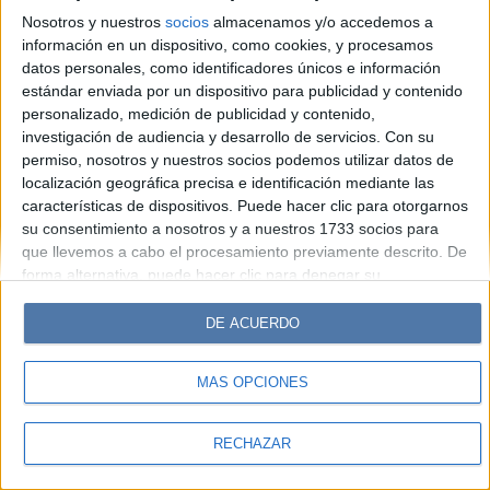
Look
Luz
Mía
Lunateen
Break
BATimes
Nosotros y nuestros
socios
almacenamos y/o accedemos a
información en un dispositivo, como cookies, y procesamos
© Perfil.com 2006-2019 - Todos los derechos reservados
datos personales, como identificadores únicos e información
Registro de Propiedad Intelectual: Nro. 5346433
estándar enviada por un dispositivo para publicidad y contenido
personalizado, medición de publicidad y contenido,
investigación de audiencia y desarrollo de servicios.
Con su
permiso, nosotros y nuestros socios podemos utilizar datos de
localización geográfica precisa e identificación mediante las
características de dispositivos. Puede hacer clic para otorgarnos
su consentimiento a nosotros y a nuestros 1733 socios para
que llevemos a cabo el procesamiento previamente descrito. De
forma alternativa, puede hacer clic para denegar su
consentimiento o acceder a información más detallada y
cambiar sus preferencias antes de otorgar su consentimiento.
DE ACUERDO
Tenga en cuenta que algún procesamiento de sus datos
personales puede no requerir de su consentimiento, pero usted
MÁS OPCIONES
tiene el derecho de rechazar tal procesamiento. Sus
preferencias se aplicarán solo a este sitio web. Puede cambiar
sus preferencias o retirar su consentimiento en cualquier
RECHAZAR
momento volviendo a este sitio y haciendo clic en el botón
"Privacidad" en la parte inferior de la página web.