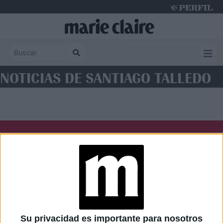
Monday 10 de August de 2026
NOTICIAS DE SANTIAGO TALLEDO
Diario Perfil
Caras
Noticias
Fortuna
Hombre
Weekend
Parabrisas
Supercampo
Su privacidad es importante para nosotros