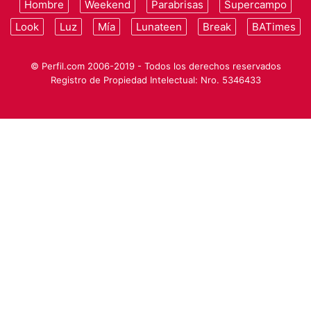
Hombre
Weekend
Parabrisas
Supercampo
Look
Luz
Mía
Lunateen
Break
BATimes
© Perfil.com 2006-2019 - Todos los derechos reservados
Registro de Propiedad Intelectual: Nro. 5346433