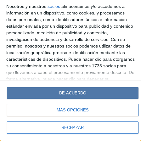
Look
Luz
Mía
Lunateen
Break
BATimes
Nosotros y nuestros
socios
almacenamos y/o accedemos a
información en un dispositivo, como cookies, y procesamos
© Perfil.com 2006-2019 - Todos los derechos reservados
datos personales, como identificadores únicos e información
Registro de Propiedad Intelectual: Nro. 5346433
estándar enviada por un dispositivo para publicidad y contenido
personalizado, medición de publicidad y contenido,
investigación de audiencia y desarrollo de servicios.
Con su
permiso, nosotros y nuestros socios podemos utilizar datos de
localización geográfica precisa e identificación mediante las
características de dispositivos. Puede hacer clic para otorgarnos
su consentimiento a nosotros y a nuestros 1733 socios para
que llevemos a cabo el procesamiento previamente descrito. De
forma alternativa, puede hacer clic para denegar su
consentimiento o acceder a información más detallada y
cambiar sus preferencias antes de otorgar su consentimiento.
DE ACUERDO
Tenga en cuenta que algún procesamiento de sus datos
personales puede no requerir de su consentimiento, pero usted
MÁS OPCIONES
tiene el derecho de rechazar tal procesamiento. Sus
preferencias se aplicarán solo a este sitio web. Puede cambiar
sus preferencias o retirar su consentimiento en cualquier
RECHAZAR
momento volviendo a este sitio y haciendo clic en el botón
"Privacidad" en la parte inferior de la página web.