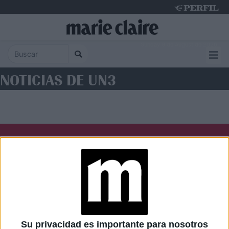
Sunday 9 de August de 2026
NOTICIAS DE UN3
Diario Perfil
Caras
Noticias
Fortuna
Hombre
Weekend
Parabrisas
Supercampo
Su privacidad es importante para nosotros